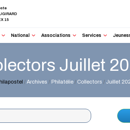
oste
AUGIRARD
X 15
National
Associations
Services
Jeunes
lectors Juillet 2
hilapostel
/
Archives
/
Philatélie
/
Collectors
/
Juillet 20