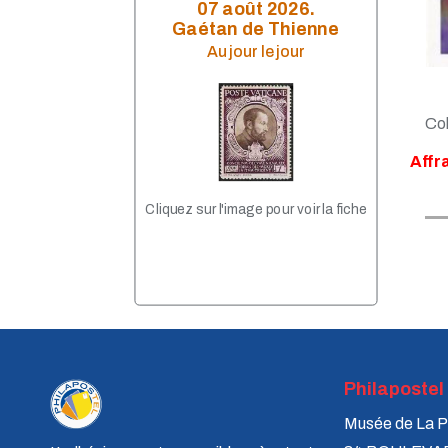
Avril 2023
07 août 2026.
Mars 2023
Gaétan de Thienne
Janvier 2023
Au jour le jour
Décembre 2022
Octobre 2022
Septembre 2022
Août 2022
Col
Juillet 2022
Juin 2022
Affr
Mai 2022
Avril 2022
Cliquez sur l'image pour voir la fiche
Février 2022
Janvier 2022
Décembre 2021
Novembre 2021
Septembre 2021
Août 2021
Juillet 2021
Juin 2021
Mai 2021
Philapostel
Avril 2021
Mars 2021
Musée de La P
Février 2021