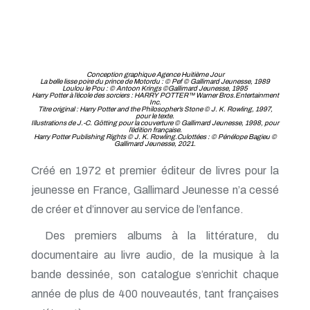
Conception graphique Agence Huitième Jour
La belle lisse poire du prince de Motordu : © Pef © Gallimard Jeunesse, 1989
Loulou le Pou : © Antoon Krings ©Gallimard Jeunesse, 1995
Harry Potter à l’école des sorciers : HARRY POTTER™ Warner Bros.Entertainment
Inc.
Titre original : Harry Potter and the Philosopher’s Stone © J. K. Rowling, 1997,
pour le texte.
Illustrations de J.-C. Götting pour la couverture © Gallimard Jeunesse, 1998, pour
l’édition française.
Harry Potter Publishing Rights © J. K. Rowling.Culottées : © Pénélope Bagieu ©
Gallimard Jeunesse, 2021.
Créé en 1972 et premier éditeur de livres pour la
jeunesse en France, Gallimard Jeunesse n’a cessé
de créer et d’innover au service de l’enfance.
Des premiers albums à la littérature, du
documentaire au livre audio, de la musique à la
bande dessinée, son catalogue s’enrichit chaque
année de plus de 400 nouveautés, tant françaises