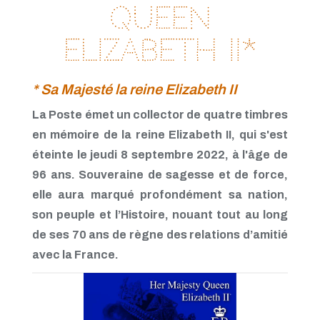
Mars 2021
QUEEN
Février 2021
Janvier 2021
ELIZABETH II*
Novembre 2020
Octobre 2020
Septembre 2020
* Sa Majesté la reine Elizabeth II
Août 2020
Juillet 2020
La Poste émet un collector de quatre timbres
Juin 2020
en mémoire de la reine Elizabeth II, qui s'est
Avril 2020
Mars 2020
éteinte le jeudi 8 septembre 2022, à l'âge de
96 ans. Souveraine de sagesse et de force,
elle aura marqué profondément sa nation,
son peuple et l’Histoire, nouant tout au long
de ses 70 ans de règne des relations d’amitié
avec la France.