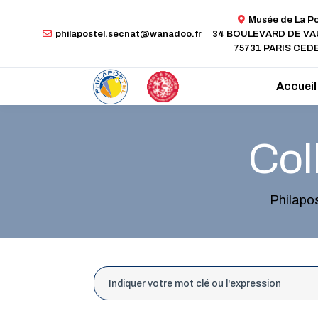
Musée de La P
philapostel.secnat@wanadoo.fr
34 BOULEVARD DE V
75731 PARIS CEDE
Accueil
Col
Philapo