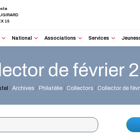
oste
AUGIRARD
X 15
National
Associations
Services
Jeunes
lector de février 
stel
/
Archives
/
Philatélie
/
Collectors
/
Collector de fév