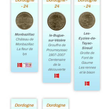
Dordogne
Dordogne -
Dordogne
- 24
24
- 24
Les-
Monbazillac
le-Bugue-
Eyzies-de-
Château de
sur-Vézère
Tayac-
Monbazillac
Grouffre de
Sireuil
La fleur de
Proumeyssac
Grotte de
lys
1907-2007
Font de
Centenaire
Gaume
de la
Les rennes
découverte
et le bison
Dordogne
Dordogne