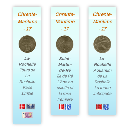
Chrente-
Chrente-
Chrente-
Maritime
Maritime
Maritime
- 17
- 17
- 17
La-
Saint-
La-
Rochelle
Martin-
Rochelle
Tours de
de-Ré
Aquarium
La
Île de Ré
de La
Rochelle
L'âne en
Rochelle
Face
culotte et
La tortue
simple
la rose
imbriquée
trémière