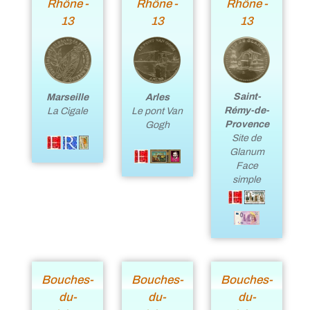
Rhône -
Rhône -
Rhône -
13
13
13
Saint-
Marseille
Arles
Rémy-de-
La Cigale
Le pont Van
Provence
Gogh
Site de
Glanum
Face
simple
Bouches-
Bouches-
Bouches-
du-
du-
du-