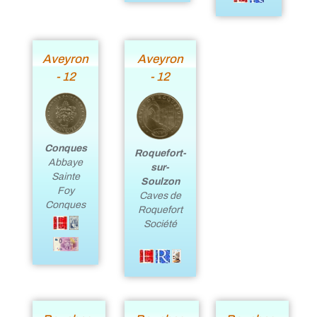
Aveyron
Aveyron
- 12
- 12
Conques
Roquefort-
Abbaye
sur-
Sainte
Soulzon
Foy
Caves de
Conques
Roquefort
Société