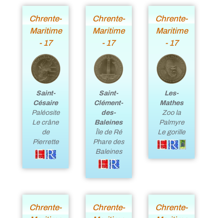
Chrente-
Chrente-
Chrente-
Maritime
Maritime
Maritime
- 17
- 17
- 17
Saint-
Saint-
Les-
Césaire
Clément-
Mathes
Paléosite
des-
Zoo la
Le crâne
Baleines
Palmyre
de
Île de Ré
Le gorille
Pierrette
Phare des
Baleines
Chrente-
Chrente-
Chrente-