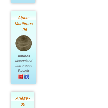
Alpes-
Maritimes
- 06
Antibes
Marineland
Les orques
8 points
Ariège -
09