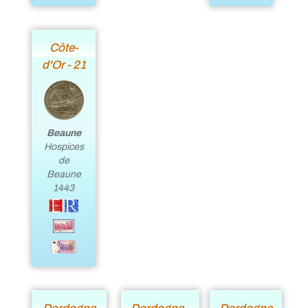
Côte-
d'Or - 21
Beaune
Hospices
de
Beaune
1443