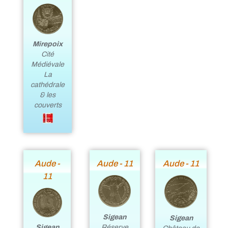
Mirepoix
Cité
Médiévale
La
cathédrale
& les
couverts
Aude -
Aude - 11
Aude - 11
11
Sigean
Sigean
Sigean
Réserve