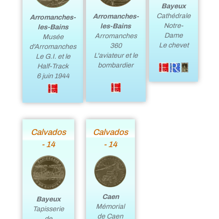
Bayeux
Cathédrale
Arromanches-
Arromanches-
Notre-
les-Bains
les-Bains
Dame
Arromanches
Musée
Le chevet
360
d'Arromanches
L'aviateur et le
Le G.I. et le
bombardier
Half-Track
6 juin 1944
Calvados
Calvados
- 14
- 14
Caen
Bayeux
Mémorial
Tapisserie
de Caen
de