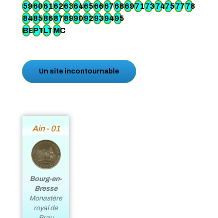
59
60
61
62
63
64
65
66
67
68
69
71
73
74
75
77
78
84
85
86
87
89
90
92
93
94
95
BE
PT
LT
MC
Un site incontournable
Ain - 01
Bourg-en-
Bresse
Monastère
royal de
Brou