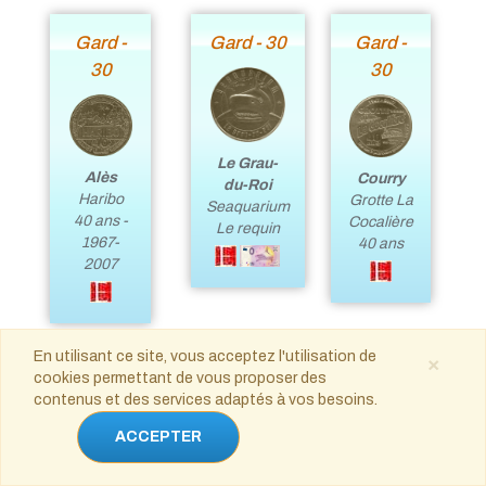
Gard -
Gard - 30
Gard -
30
30
Le Grau-
Alès
Courry
du-Roi
Haribo
Grotte La
Seaquarium
40 ans -
Cocalière
Le requin
1967-
40 ans
2007
En utilisant ce site, vous acceptez l'utilisation de
×
cookies permettant de vous proposer des
Gard -
Gard - 30
Gard -
contenus et des services adaptés à vos besoins.
30
30
ACCEPTER