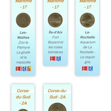
Maritime
Maritime
Maritime
- 17
- 17
- 17
Île-d'Aix
La-
Les-
Fort
Rochelle
Mathes
Boyard et
Aquarium
Zoo la
les roses
de La
Palmyre
trémières
Rochelle -
La girafe
Le requin
et la
gris
mascotte
Corse-
Corse-du-
du-Sud
Sud - 2A
- 2A