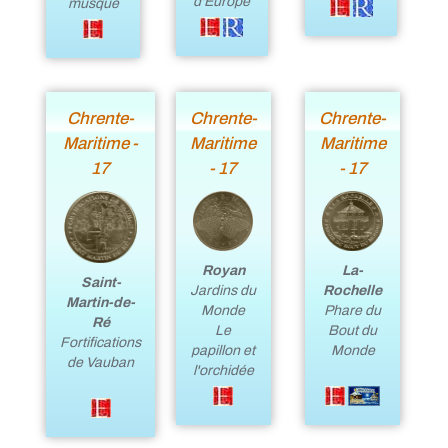
d'Europe
musqué
Chrente-
Chrente-
Chrente-
Maritime -
Maritime
Maritime
17
- 17
- 17
La-
Royan
Saint-
Rochelle
Jardins du
Martin-de-
Phare du
Monde
Ré
Bout du
Le
Fortifications
Monde
papillon et
de Vauban
l'orchidée