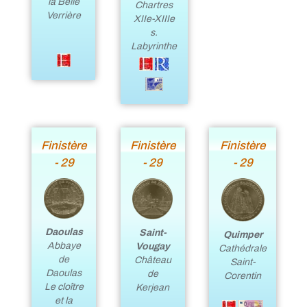
la Belle
Chartres
Verrière
XIIe-XIIIe
s.
Labyrinthe
Finistère
Finistère
Finistère
- 29
- 29
- 29
Daoulas
Saint-
Quimper
Abbaye
Vougay
Cathédrale
de
Château
Saint-
Daoulas
de
Corentin
Le cloître
Kerjean
et la