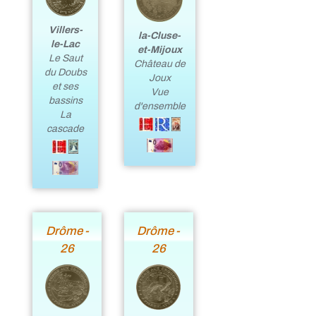
Villers-
la-Cluse-
le-Lac
et-Mijoux
Le Saut
Château de
du Doubs
Joux
et ses
Vue
bassins
d'ensemble
La
cascade
Drôme -
Drôme -
26
26