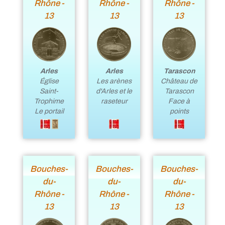
Rhône -
Rhône -
Rhône -
13
13
13
Arles
Arles
Tarascon
Église
Les arènes
Château de
Saint-
d'Arles et le
Tarascon
Trophime
raseteur
Face à
Le portail
points
Bouches-
Bouches-
Bouches-
du-
du-
du-
Rhône -
Rhône -
Rhône -
13
13
13