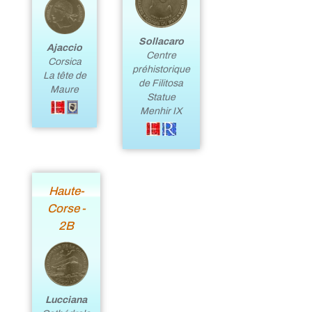
Sollacaro
Ajaccio
Centre
Corsica
préhistorique
La tête de
de Filitosa
Maure
Statue
Menhir IX
Haute-
Corse -
2B
Lucciana