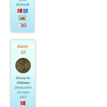
MONUM
Aisne -
02
Coucy le-
Château
Destruction
en mars
1917