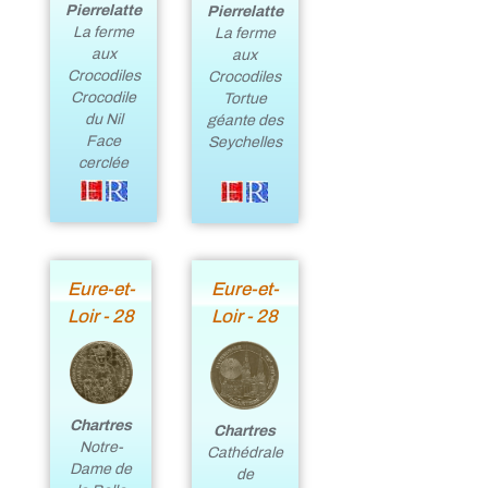
Pierrelatte
Pierrelatte
La ferme
La ferme
aux
aux
Crocodiles
Crocodiles
Crocodile
Tortue
du Nil
géante des
Face
Seychelles
cerclée
Eure-et-
Eure-et-
Loir - 28
Loir - 28
Chartres
Chartres
Notre-
Cathédrale
Dame de
de