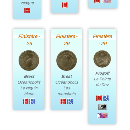
vasque
Finistère -
Finistère -
Finistère
29
29
- 29
Plogoff
Brest
Brest
La Pointe
Océanopolis
Océanopolis
du Raz
Les
Le requin
manchots
blanc