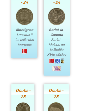
- 24
- 24
Sarlat-la-
Montignac
Caneda
Lascaux II
Sarlat -
La salle des
Maison de
taureaux
la Boétie
XVIe sièclev
Doubs -
Doubs -
25
25