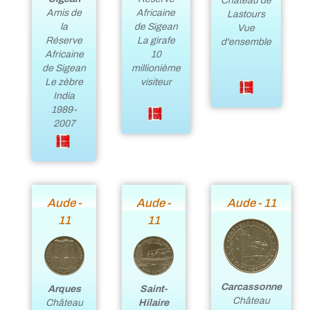
Château de
Amis de
Africaine
Lastours
la
de Sigean
Vue
Réserve
La girafe
d'ensemble
Africaine
10
de Sigean
millionième
Le zèbre
visiteur
India
1989-
2007
Aude -
Aude -
Aude - 11
11
11
Carcassonne
Arques
Saint-
Château
Château
Hilaire