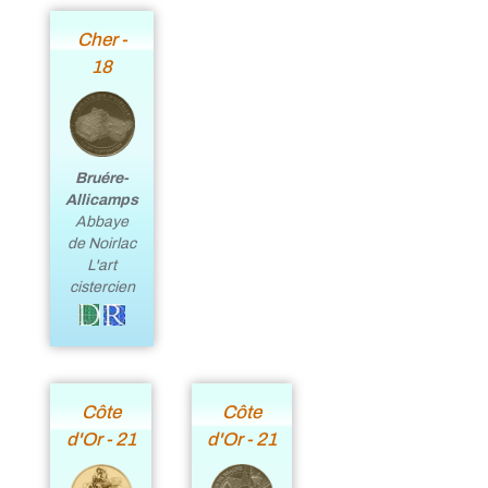
Cher -
18
Bruére-
Allicamps
Abbaye
de Noirlac
L'art
cistercien
Côte
Côte
d'Or - 21
d'Or - 21