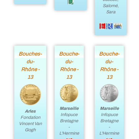
Salomé,
Sara
Bouches-
Bouche-
Bouche-
du-
du-
du-
Rhône -
Rhône -
Rhône -
13
13
13
Marseille
Marseille
Arles
Infopuce
Infopuce
Fondation
Bretagne
Bretagne
Vincent Van
-
-
Gogh
L'Hermine
L'Hermine