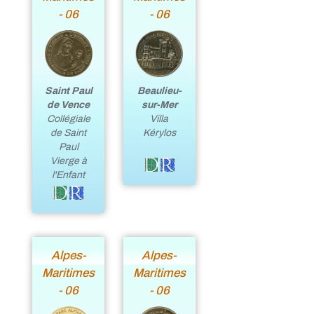
- 06
- 06
Beaulieu-
Saint Paul
sur-Mer
de Vence
Villa
Collégiale
Kérylos
de Saint
Paul
Vierge à
l'Enfant
Alpes-
Alpes-
Maritimes
Maritimes
- 06
- 06