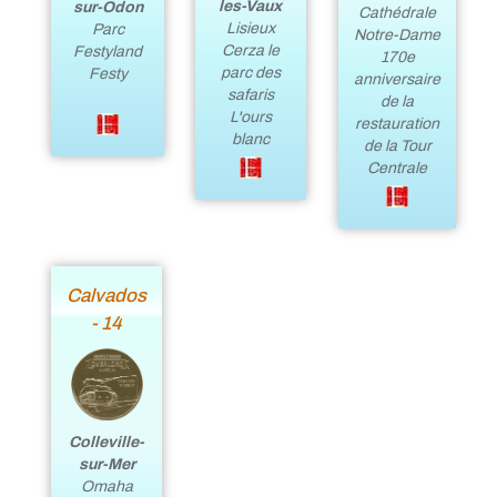
les-Vaux
sur-Odon
Cathédrale
Lisieux
Parc
Notre-Dame
Cerza le
Festyland
170e
parc des
Festy
anniversaire
safaris
de la
L'ours
restauration
blanc
de la Tour
Centrale
Calvados
- 14
Colleville-
sur-Mer
Omaha