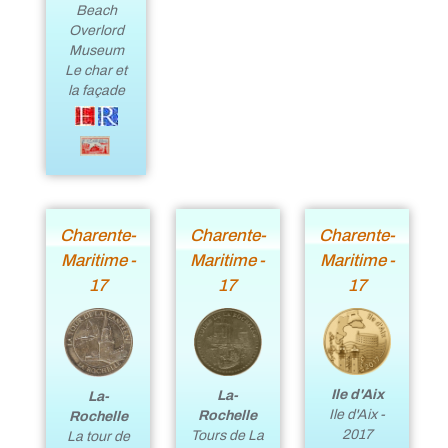
Beach
Overlord
Museum
Le char et
la façade
Charente-
Charente-
Charente-
Maritime -
Maritime -
Maritime -
17
17
17
Ile d'Aix
La-
La-
Ile d'Aix -
Rochelle
Rochelle
2017
Tours de La
La tour de