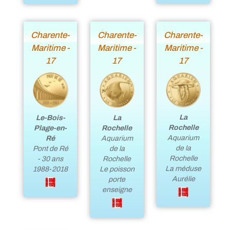
Charente-
Charente-
Charente-
Maritime -
Maritime -
Maritime -
17
17
17
La
Le-Bois-
La
Rochelle
Plage-en-
Rochelle
Aquarium
Ré
Aquarium
de la
Pont de Ré
de la
Rochelle
- 30 ans
Rochelle
La méduse
1988-2018
Le poisson
Aurélie
porte
enseigne