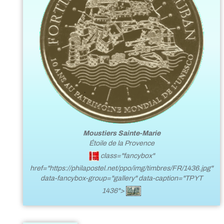
Moustiers Sainte-Marie
Étoile de la Provence
class="fancybox"
href="https://philapostel.net/ppo/img/timbres/FR/1436.jpg"
data-fancybox-group="gallery" data-caption="TP YT
1436">