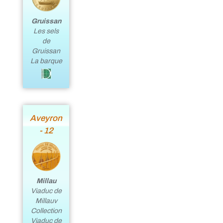
Gruissan
Les sels
de
Gruissan
La barque
Aveyron
- 12
Millau
Viaduc de
Millauv
Collection
Viaduc de