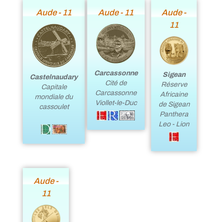
Aude - 11
Aude - 11
Aude -
11
Carcassonne
Sigean
Castelnaudary
Cité de
Réserve
Capitale
Carcassonne
Africaine
mondiale du
Viollet-le-Duc
de Sigean
cassoulet
Panthera
Leo - Lion
Aude -
11