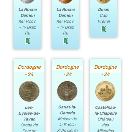
La Roche
La Roche
Dinan
Derrien
Derrien
Cap
Ker Roc'h
Ker Roc'h
Fréhel
- Ty Braz
- Ty Braz
Ru
Ru
Dordogne
Dordogne
Dordogne
- 24
- 24
- 24
Sarlat-la-
Les-
Castelnau-
Caneda
Eysies-de-
la-Chapelle
Maison de
Tayac
Château
la Boétie
Grotte de
des
XVIe siècle
Font de
Milandes