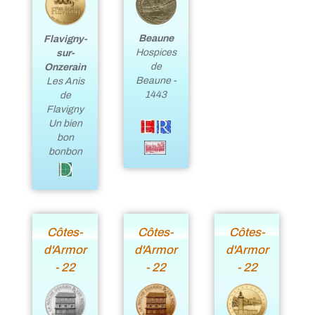
Beaune
Flavigny-
Hospices
sur-
de
Onzerain
Beaune -
Les Anis
1443
de
Flavigny
Un bien
bon
bonbon
Côtes-
Côtes-
Côtes-
d'Armor
d'Armor
d'Armor
- 22
- 22
- 22