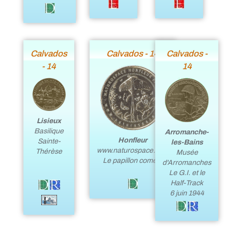
Calvados
Calvados - 14
Calvados -
- 14
14
Lisieux
Basilique
Arromanche-
Honfleur
Sainte-
les-Bains
www.naturospace.com
Thérèse
Musée
Le papillon comète
d'Arromanches
Le G.I. et le
Half-Track
6 juin 1944