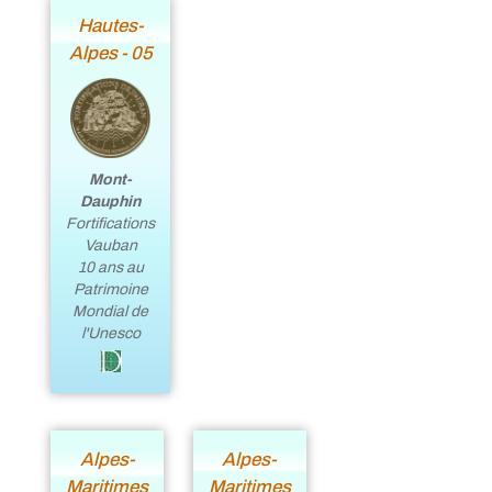
Hautes-
Alpes - 05
Mont-
Dauphin
Fortifications
Vauban
10 ans au
Patrimoine
Mondial de
l'Unesco
Alpes-
Alpes-
Maritimes
Maritimes