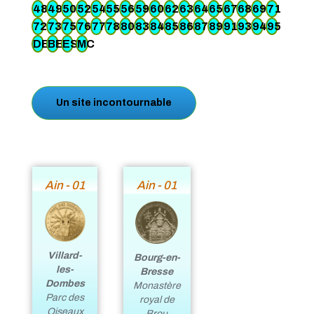
48
49
50
52
54
55
56
59
60
62
63
64
65
67
68
69
71
72
73
75
76
77
78
80
83
84
85
86
87
89
91
93
94
95
DE
BE
ES
MC
Un site incontournable
Ain - 01
Ain - 01
Villard-
Bourg-en-
les-
Bresse
Dombes
Monastère
Parc des
royal de
Oiseaux
Brou