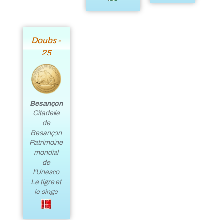
Doubs -
25
Besançon
Citadelle
de
Besançon
Patrimoine
mondial
de
l'Unesco
Le tigre et
le singe