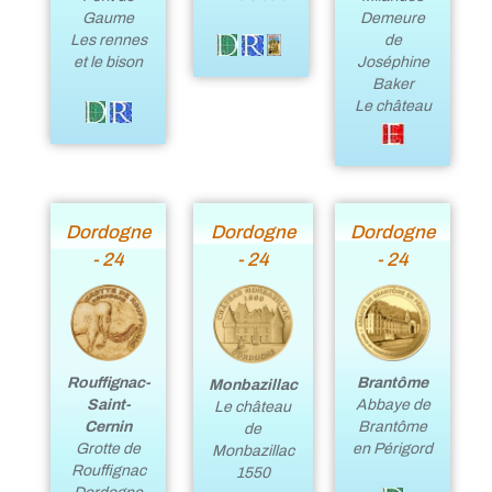
Gaume
Demeure
Les rennes
de
et le bison
Joséphine
Baker
Le château
Dordogne
Dordogne
Dordogne
- 24
- 24
- 24
Rouffignac-
Brantôme
Monbazillac
Saint-
Abbaye de
Le château
Cernin
Brantôme
de
Grotte de
en Périgord
Monbazillac
Rouffignac
1550