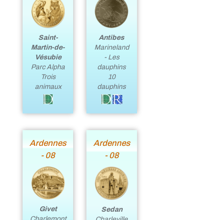
Antibes
Saint-
Marineland
Martin-de-
- Les
Vésubie
dauphins
Parc Alpha
10
Trois
dauphins
animaux
Ardennes
Ardennes
- 08
- 08
Givet
Sedan
Charlemont
Charleville