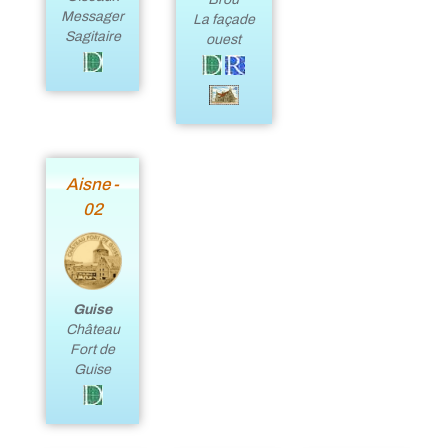
Messager
La façade
Sagitaire
ouest
Aisne -
02
Guise
Château
Fort de
Guise