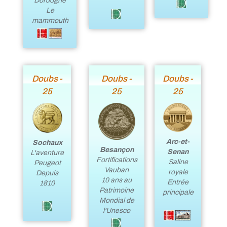
Dordogne
Le
mammouth
Doubs -
Doubs -
Doubs -
25
25
25
Arc-et-
Sochaux
Besançon
Senan
L'aventure
Fortifications
Saline
Peugeot
Vauban
royale
Depuis
10 ans au
Entrée
1810
Patrimoine
principale
Mondial de
l'Unesco