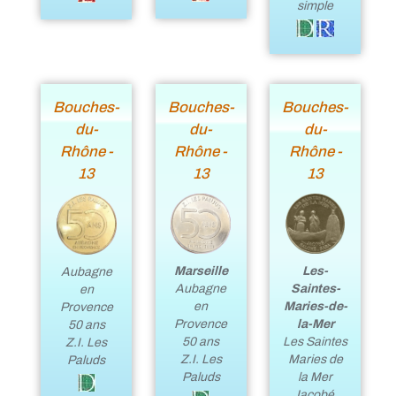
simple
Bouches-
Bouches-
Bouches-
du-
du-
du-
Rhône -
Rhône -
Rhône -
13
13
13
Marseille
Les-
Aubagne
Aubagne
Saintes-
en
en
Maries-de-
Provence
Provence
la-Mer
50 ans
50 ans
Les Saintes
Z.I. Les
Z.I. Les
Maries de
Paluds
Paluds
la Mer
Jacobé,