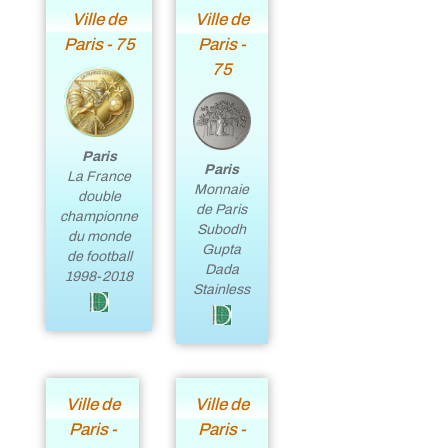
Ville de
Ville de
Paris - 75
Paris -
75
Paris
Paris
La France
Monnaie
double
de Paris
championne
Subodh
du monde
Gupta
de football
Dada
1998-2018
Stainless
Ville de
Ville de
Paris -
Paris -