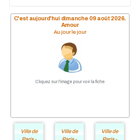
MDP 2017 séries
MDP 2016
MDP 2016 séries
C'est aujourd'hui dimanche 09 août 2026.
MDP 2015
Amour
MDP 2014
Au jour le jour
MDP 2014 séries
MDP 2013
MDP 2012
MDP 2011
MDP 2010
MDP 2009
MDP 2008
MDP 2007
Cliquez sur l'image pour voir la fiche
MDP 2006
MDP 2005
MDP 2004
MDP 2003
MDP 2002
MDP 2001
MDP 2000
MDP 1999
Ville de
Ville de
Ville de
MDP 1998
Paris -
Paris -
Paris -