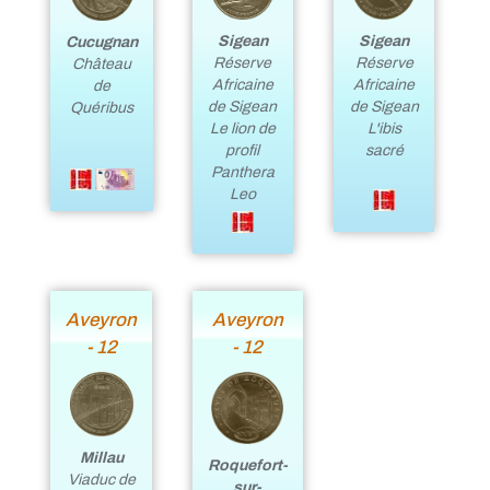
Sigean
Sigean
Cucugnan
Réserve
Réserve
Château
Africaine
Africaine
de
de Sigean
de Sigean
Quéribus
L'ibis
Le lion de
sacré
profil
Panthera
Leo
Aveyron
Aveyron
- 12
- 12
Millau
Roquefort-
Viaduc de
sur-