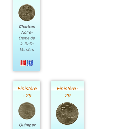
Chartres
Notre-
Dame de
la Belle
Verrière
Finistère
Finistère -
- 29
29
Quimper