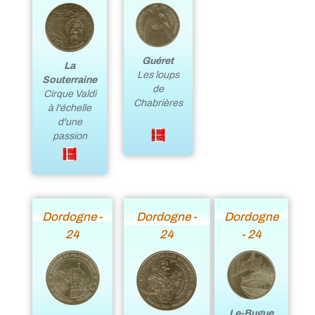
Guéret
La
Les loups
Souterraine
de
Cirque Valdi
Chabrières
à l'échelle
d'une
passion
Dordogne -
Dordogne -
Dordogne
24
24
- 24
Le-Bugue