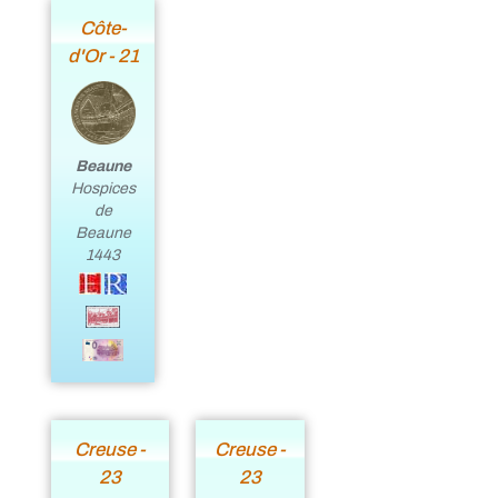
Côte-
d'Or - 21
Beaune
Hospices
de
Beaune
1443
Creuse -
Creuse -
23
23