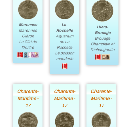
La-
Marennes
Hiers-
Rochelle
Marennes
Brouage
Aquarium
Oléron
Brouage
de La
La Cité de
Champlain et
Rochelle
l'Huître
l'échauguette
Le poisson
mandarin
Charente-
Charente-
Charente-
Maritime -
Maritime -
Maritime -
17
17
17