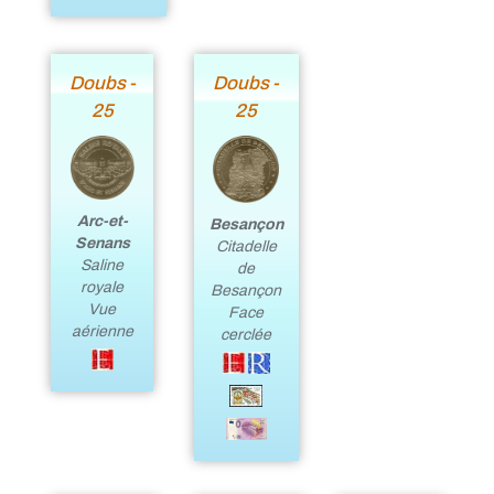
Doubs -
Doubs -
25
25
Arc-et-
Besançon
Senans
Citadelle
Saline
de
royale
Besançon
Vue
Face
aérienne
cerclée