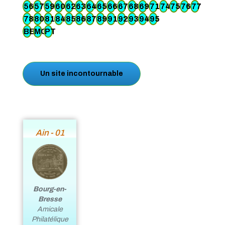
56
57
59
60
62
63
64
65
66
67
68
69
71
74
75
76
77
78
80
81
84
85
86
87
89
91
92
93
94
95
BE
MC
PT
Un site incontournable
Ain - 01
Bourg-en-
Bresse
Amicale
Philatélique