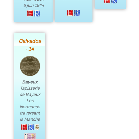
6 juin 1944
Calvados
- 14
Bayeux
Tapisserie
de Bayeux
Les
Normands
traversant
la Manche