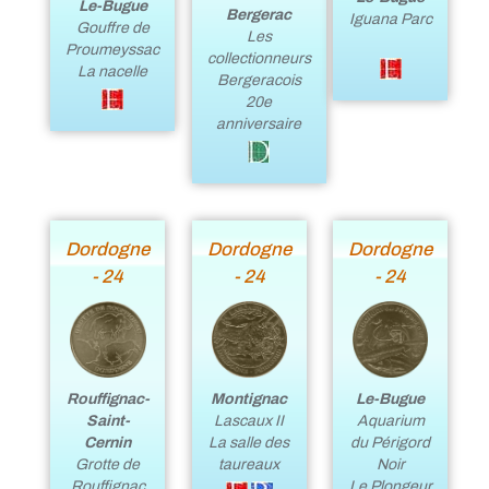
Le-Bugue
Bergerac
Iguana Parc
Gouffre de
Les
Proumeyssac
collectionneurs
La nacelle
Bergeracois
20e
anniversaire
Dordogne
Dordogne
Dordogne
- 24
- 24
- 24
Rouffignac-
Le-Bugue
Montignac
Saint-
Aquarium
Lascaux II
Cernin
du Périgord
La salle des
Grotte de
Noir
taureaux
Rouffignac
Le Plongeur