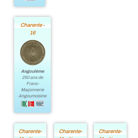
Charente -
16
Angoulème
250 ans de
Franc-
Maçonnerie
Angoumoisine
Charente-
Charente-
Charente-