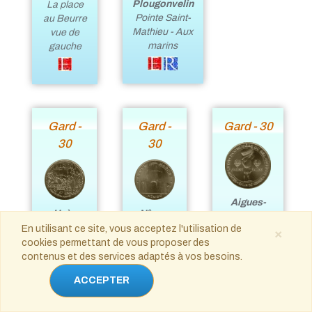
Plougonvelin
La place
Pointe Saint-
au Beurre
Mathieu - Aux
vue de
marins
gauche
Gard -
Gard -
Gard - 30
30
30
Aigues-
Uzès
Nîmes
Mortes
Haribo
Tour
En utilisant ce site, vous acceptez l'utilisation de
Les Salins
×
Ministère
Magne
cookies permettant de vous proposer des
du Midi-
de la Fête
contenus et des services adaptés à vos besoins.
Salins
Écomusées
ACCEPTER
du sel