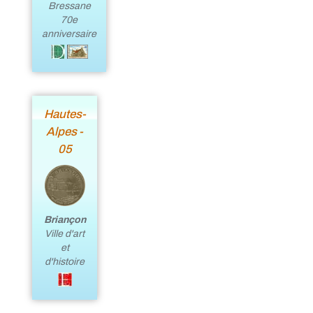
Bressane
70e
anniversaire
Hautes-
Alpes -
05
Briançon
Ville d'art
et
d'histoire