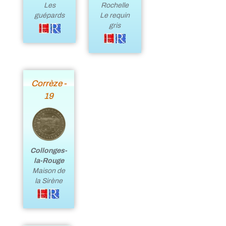
Rochelle
Les
Le requin
guépards
gris
Corrèze -
19
Collonges-
la-Rouge
Maison de
la Sirène