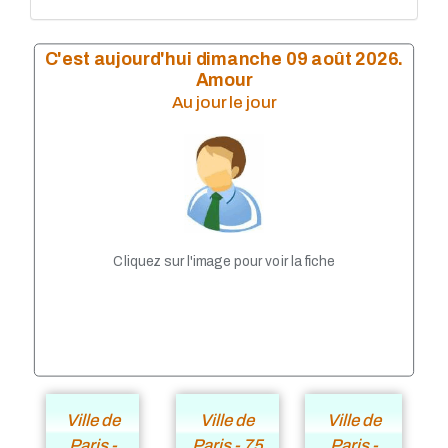
MDP 2017 séries
MDP 2016
MDP 2016 séries
C'est aujourd'hui dimanche 09 août 2026.
MDP 2015
Amour
MDP 2014
Au jour le jour
MDP 2014 séries
MDP 2013
MDP 2012
MDP 2011
MDP 2010
MDP 2009
MDP 2008
MDP 2007
Cliquez sur l'image pour voir la fiche
MDP 2006
MDP 2005
MDP 2004
MDP 2003
MDP 2002
MDP 2001
MDP 2000
MDP 1999
Ville de
Ville de
Ville de
MDP 1998
Paris -
Paris - 75
Paris -