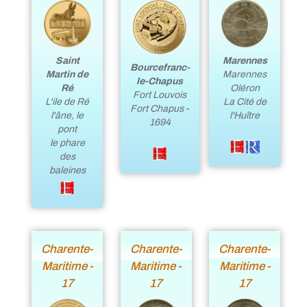
Saint
Marennes
Bourcefranc-
Martin de
Marennes
le-Chapus
Ré
Oléron
Fort Louvois
L'ile de Ré
La Cité de
Fort Chapus -
l'âne, le
l'Huître
1694
pont
le phare
des
baleines
Charente-
Charente-
Charente-
Maritime -
Maritime -
Maritime -
17
17
17