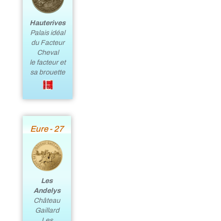
Hauterives
Palais idéal
du Facteur
Cheval
le facteur et
sa brouette
Eure - 27
Les
Andelys
Château
Gaillard
Les