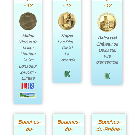
- 12
- 12
- 12
Najac
Millau
Belcastel
Loc Dieu -
Viaduc de
Château de
Cibiel
Millau
Belcastel
La
Hauteur
Vue
Joconde
343m
d'ensemble
Longueur
2460m -
Eiffage
Bouches-
Bouches-
Bouches-
du-
du-
du-Rhône -