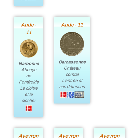
Aude -
Aude - 11
11
Carcassonne
Narbonne
Château
Abbaye
comtal
de
L'entrée et
Fontfroide
ses défenses
Le cloître
et le
clocher
Aveyron
Aveyron
Aveyron