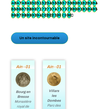
46
47
48
49
50
51
52
54
55
56
57
59
60
61
62
63
64
65
66
67
68
69
71
72
73
74
7576
77
78
80
81
83
84
85
86
87
88
89
93
94
DE
BE
ES
IR
CH
MC
Un site incontournable
Ain - 01
Ain - 01
Villars
Bourg en
les
Bresse
Dombes
Monastère
Parc des
royal de