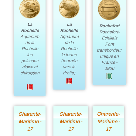
La
La
Rochefort
Rochelle
Rochelle
Rochefort-
Aquarium
Aquarium
Echillais
de la
de la
Pont
Rochelle
Rochelle
transbordeur
les
la tortue
unique en
poissons
(tournée
France -
clown et
vers la
1900
chirurgien
droite)
Charente-
Charente-
Charente-
Maritime -
Maritime -
Maritime -
17
17
17