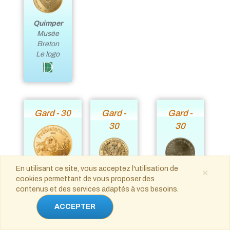
Quimper
Musée
Breton
Le logo
Gard - 30
Gard -
Gard -
30
30
En utilisant ce site, vous acceptez l'utilisation de
×
Rousson
Courry
Nîmes
cookies permettant de vous proposer des
Préhistorama
Grotte de
Tour
contenus et des services adaptés à vos besoins.
2016
la
Magne
Rousson
ACCEPTER
Cocalière
Gard
Site
Naturel