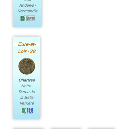
Andelys -
Normandie
Eure-et-
Loir - 28
Chartres
Notre-
Dame de
la Belle
Verrière