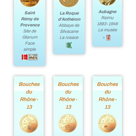
Aubagne
Saint
La Roque
Raimu
Rémy de
d'Anthéron
1883-1946
Provence
Abbaye de
Le musée
Site de
Silvacane
Glanum
La rosace
Face
simple
Bouches
Bouches
Bouches
du
du
du
Rhône -
Rhône -
Rhône -
13
13
13