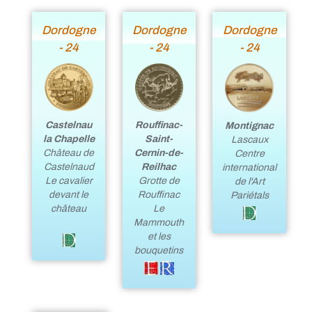
Dordogne
Dordogne
Dordogne
- 24
- 24
- 24
Castelnau
Rouffinac-
Montignac
la Chapelle
Saint-
Lascaux
Château de
Cernin-de-
Centre
Castelnaud
Reilhac
international
Le cavalier
Grotte de
de l'Art
devant le
Rouffinac
Pariétals
château
Le
Mammouth
et les
bouquetins