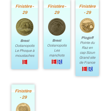
Finistère -
Finistère -
Finistère
29
29
- 29
Plogoff
Brest
Brest
Pointe du
Océanopolis
Océanopolis
Raz en
Les
Le Phoque à
cap Sizun
manchots
moustaches
Grand site
de France
Finistère
- 29