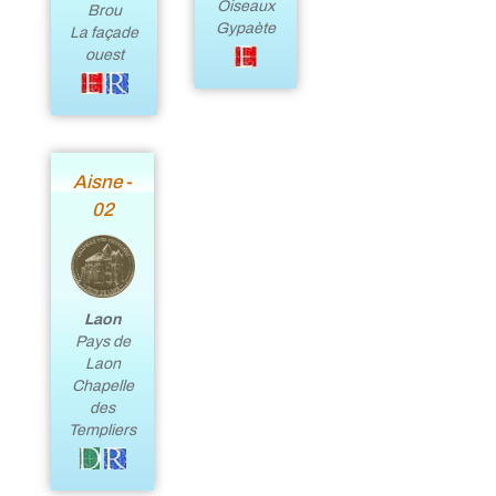
Oiseaux
Brou
Gypaète
La façade
ouest
Aisne -
02
Laon
Pays de
Laon
Chapelle
des
Templiers