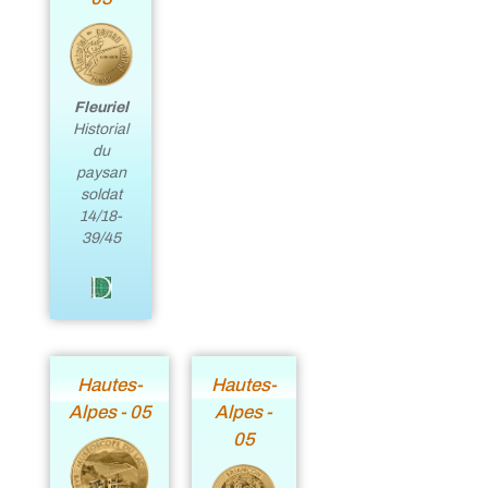
Fleuriel
Historial
du
paysan
soldat
14/18-
39/45
Hautes-
Hautes-
Alpes - 05
Alpes -
05