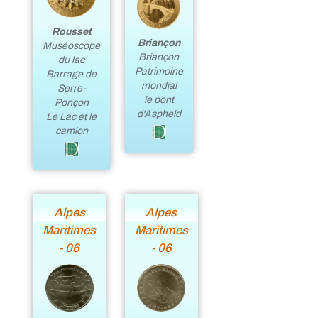
Rousset
Briançon
Muséoscope
Briançon
du lac
Patrimoine
Barrage de
mondial
Serre-
le pont
Ponçon
d'Aspheld
Le Lac et le
camion
Alpes
Alpes
Maritimes
Maritimes
- 06
- 06