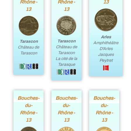
Rhône -
Rhône -
13
13
13
Arles
Tarascon
Tarascon
Amphithéâtre
Château de
Château de
D'Arles
Tarascon
Tarascon
Jacques
La cité de la
Peytret
Tarasque
Bouches-
Bouches-
Bouches-
du-
du-
du-
Rhône -
Rhône -
Rhône -
13
13
13