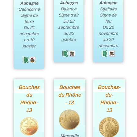
Aubagne
Aubagne
Aubagne
Balance
Sagitaire
Capricorne
Signe d'air
Signe de
Signe de
Du 23
feu
terre
septembre
Du 22
Du 21
au 22
novembre
décembre
octobre
au 20
au 19
décembre
janvier
Bouches
Bouches
Bouches-
du
du Rhône
du-
Rhône -
- 13
Rhône -
13
13
Marseille