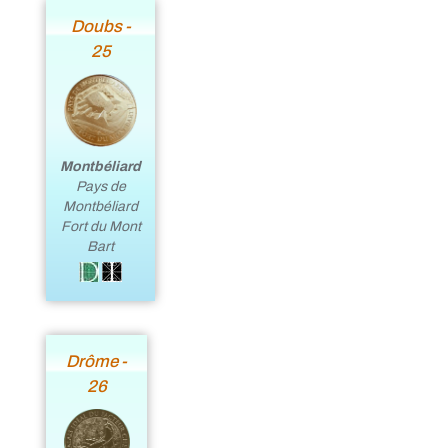
Doubs -
25
Montbéliard
Pays de
Montbéliard
Fort du Mont
Bart
Drôme -
26