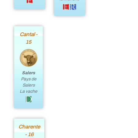
Cantal -
15
Salers
Pays de
Salers
La vache
Charente
- 16