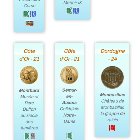
Menhir iX
Corse
Côte
Côte
Dordogne
d'Or - 21
d'Or - 21
- 24
Semur-
Montbard
Monbazillac
en-
Musée et
Château de
Auxois
Parc
Monbazillac
Collégiale
Buffon
la grappe de
Notre-
au siècle
raisin
Dame
des
lumières