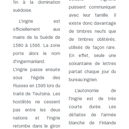
fin à la domination
puissent communiquer
suédoise.
avec leur famille. Il
L'Ingrie est
existe donc davantage
officiellement aux
de timbres neufs que
mains de la Suède de
de timbres oblitérés,
1580 à 1595. La zone
utilisés de façon rare.
porte alors le nom
En effet, seule une
d'Ingermanland.
soixantaine de lettres
L'Ingrie passe ensuite
partait chaque jour du
sous l'égide des
bureau ingrien.
Russes en 1595 lors du
L'autonomie de
traité de Teutsina. Les
l'Ingrie est de très
hostilités ne cessent
courte durée. Les
pas entre les deux
défaites de l'armée
nations et l'Ingrie
blanche de Finlande
retombe dans le giron