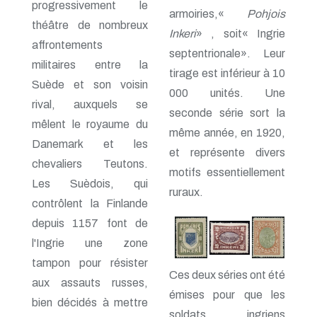
progressivement le
armoiries,«
Pohjois
théâtre de nombreux
Inkeri
» , soit« Ingrie
affrontements
septentrionale». Leur
militaires entre la
tirage est inférieur à 10
Suède et son voisin
000 unités. Une
rival, auxquels se
seconde série sort la
mêlent le royaume du
même année, en 1920,
Danemark et les
et représente divers
chevaliers Teutons.
motifs essentiellement
Les Suèdois, qui
ruraux.
contrôlent la Finlande
depuis 1157 font de
l'Ingrie une zone
tampon pour résister
Ces deux séries ont été
aux assauts russes,
émises pour que les
bien décidés à mettre
soldats ingriens