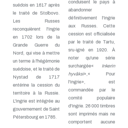
conduisent le pays à
suédois en 1617 après
abandonner
le traité de Stolbovo.
définitivement l'Ingrie
Les Russes
aux Russes. Cette
reconquièrent l'Ingrie
cession est officialisée
en 1702 lors de la
par le traité de Tartu,
Grande Guerre du
sru-igné en 1920. À
Nord, qui vise à mettre
noter qu'une série
un terme à l'hégémonie
surchargée«
Inkerin
suédoise, et le traité de
hyvâksi
»,« Pour
Nystad de 1717
l'Ingrie», est
entérine la cession du
commandée par le
territoire à la Russie.
comité populaire
L'Ingrie est intégrée au
d'Ingrie. 26 000 timbres
gouvernement de Saint
sont imprimés mais ne
Pétersbourg en 1785.
comportent aucune