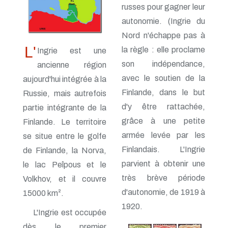
russes pour gagner leur
autonomie. (Ingrie du
Nord n'échappe pas à
L'
la règle : elle proclame
Ingrie est une
son indépendance,
ancienne région
avec le soutien de la
aujourd'hui intégrée à la
Finlande, dans le but
Russie, mais autrefois
d'y être rattachée,
partie intégrante de la
grâce à une petite
Finlande. Le territoire
armée levée par les
se situe entre le golfe
Finlandais. L'Ingrie
de Finlande, la Norva,
parvient à obtenir une
le lac Peîpous et le
très brève période
Volkhov, et il couvre
d'autonomie, de 1919 à
15000 km².
1920.
L'Ingrie est occupée
dès le premier