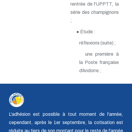
rentrée de l'UPPTT, la
n° 140 - Juillet 2009
n° 139 - Avril 2009
série des champignons
n° 138 - Janvier 2009
;
n° 137 - Octobre 2008
n° 136 - Juillet 2008
● Étude :
n° 135 - Avril 2008
n° 134 - Janvier 2008
réflexions (suite) ;
n° 133 - Octobre 2007
n° 132 - Juillet 2007
une première à
n° 131 - Avril 2007
la Poste française
n° 130 - Janvier 2007
n° 129 - Octobre 2006
d'Andorre ;
n° 128 - Juillet 2006
n° 127 - Avril 2006
n° 126 - Janvier 2006
n° 125 - Octobre 2005
n° 124 - Juillet 2005
n° 123 - Avril 2005
n° 122 - Janvier 2005
L'adhésion est possible à tout moment de l'année,
n° 121 - Octobre 2004
cependant, après le 1er septembre, la cotisation est
n° 120 - Juillet 2004
n° 119 - Avril 2004
réduite au tiers de son montant pour le reste de l'année