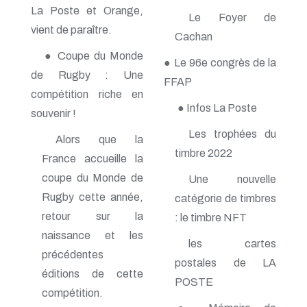
La Poste et Orange,
n° 140 - Juillet 2009
Le Foyer de
n° 139 - Avril 2009
vient de paraître.
Cachan
n° 138 - Janvier 2009
n° 137 - Octobre 2008
● Coupe du Monde
● Le 96e congrès de la
n° 136 - Juillet 2008
de Rugby : Une
n° 135 - Avril 2008
FFAP
n° 134 - Janvier 2008
compétition riche en
n° 133 - Octobre 2007
● Infos La Poste
souvenir !
n° 132 - Juillet 2007
Les trophées du
n° 131 - Avril 2007
Alors que la
n° 130 - Janvier 2007
timbre 2022
France accueille la
n° 129 - Octobre 2006
n° 128 - Juillet 2006
coupe du Monde de
Une nouvelle
n° 127 - Avril 2006
Rugby cette année,
catégorie de timbres
n° 126 - Janvier 2006
retour sur la
n° 125 - Octobre 2005
: le timbre NFT
n° 124 - Juillet 2005
naissance et les
les cartes
n° 123 - Avril 2005
précédentes
n° 122 - Janvier 2005
postales de LA
n° 121 - Octobre 2004
éditions de cette
POSTE
n° 120 - Juillet 2004
compétition.
n° 119 - Avril 2004