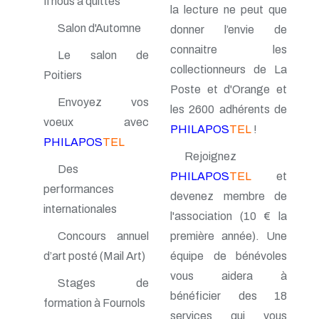
Il nous a quittés
la lecture ne peut que
n° 70 - Janvier 1998
Salon d'Automne
n° 69 - Octobre 1997
donner l’envie de
n° 68 - Juillet 1997
connaitre les
Le salon de
n° 67 - Avril 1997
collectionneurs de La
n° 66 - Janvier 1997
Poitiers
n° 65 - Octobre 1996
Poste et d'Orange et
n° 64 - Juillet 1996
Envoyez vos
les 2600 adhérents de
n° 63 - Avril 1996
voeux avec
n° 62 - Janvier 1996
PHILAPOS
TEL
!
PHILAPOS
TEL
n° 61 - Octobre 1995
Rejoignez
n° 60 - Juillet 1995
Des
n° 59 - Avril 1995
PHILAPOS
TEL
et
n° 58 - Janvier 1995
performances
devenez membre de
n° 57 - Octobre 1994
internationales
n° 56 - Juillet 1994
l'association (10 € la
n° 55 - Avril 1994
Concours annuel
première année). Une
n° 54 - Janvier 1994
d’art posté (Mail Art)
équipe de bénévoles
n° 53 - Octobre 1993
n° 52 - Juillet 1993
vous aidera à
Stages de
n° 51 - Avril 1993
bénéficier des 18
n° 50 - Janvier 1993
formation à Fournols
n° 49 - Octobre 1992
services qui vous