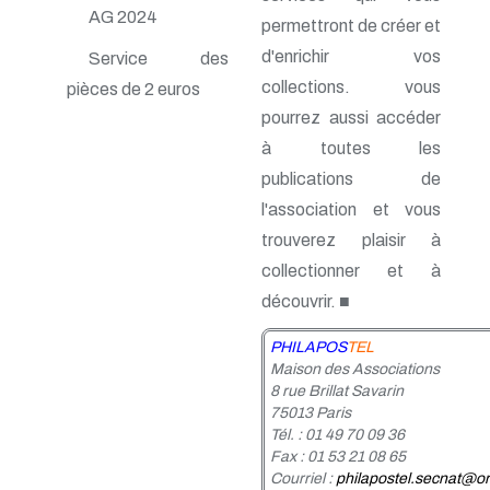
n° 48 - Juillet 1992
AG 2024
permettront de créer et
n° 47 - Avril 1992
d'enrichir vos
n° 46 - Janvier 1992
Service des
n° 45 - Octobre 1991
collections. vous
pièces de 2 euros
n° 44 - Juillet 1991
pourrez aussi accéder
n° 43 - Février 1991
n° 42 - 1990
à toutes les
n° 41 - 1990
publications de
n° 40 - 1990
l'association et vous
n° 39 - 1989
n° 38 - 1989
trouverez plaisir à
n° 37 - 1989
collectionner et à
n° 36 - 1e trim 1989
n° 35 - 3e trim 1988
découvrir. ■
n° 34 - 2e trim 1988
n° 33 - 1er trim 1988
PHILAPOS
TEL
n° 32 - 4e trim. 1987
Maison des Associations
n° 31 - 3e trim. 1987
8 rue Brillat Savarin
n° 30 - 2e trim. 1987
75013 Paris
n° 29 - 1er trim. 1987
Tél. : 01 49 70 09 36
n° 28 - 4e trim. 1986
Fax : 01 53 21 08 65
n° 27 - 3e trim. 1986
Courriel :
philapostel.secnat@or