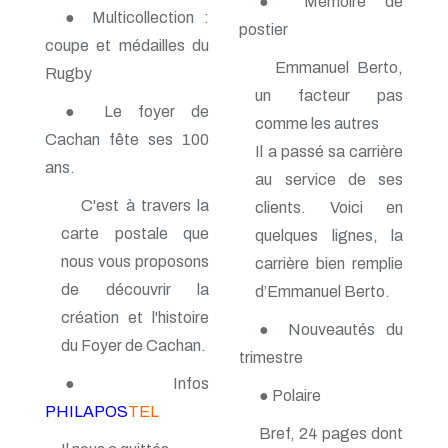
● Mémoire de
n° 118 - Janvier 2004
● Multicollection :
n° 117 - Octobre 2003
postier
coupe et médailles du
n° 116 - Juillet 2003
Emmanuel Berto,
n° 115 - Avril 2003
Rugby
n° 114 - Janvier 2003
un facteur pas
n° 113 - Octobre 2002
● Le foyer de
comme les autres
n° 112 - Juillet 2002
Cachan fête ses 100
n° 111 - Avril 2002
Il a passé sa carrière
ans.
n° 110 - Janvier 2002
au service de ses
n° 109 - Octobre 2001
C'est à travers la
clients. Voici en
n° 108 -Juillet 2001
n° 107 - Avril 2001
carte postale que
quelques lignes, la
n° 106 - Janvier 2001
nous vous proposons
carrière bien remplie
n° 105 - Octobre 2000
n° 104 - Juillet 2000
de découvrir la
d’Emmanuel Berto.
n° 103 - Avril 2000
création et l'histoire
n° 102 - Janvier 2000
● Nouveautés du
du Foyer de Cachan.
n° 100/01 - Octobre 1999
trimestre
n° 99 - Avril 1999
● Infos
n° 74 - Janvier 1999
● Polaire
n° 73 - Octobre 1998
PHILAPOS
TEL
n° 72 - Juillet 1998
Bref, 24 pages dont
n° 71 - Avril 1998