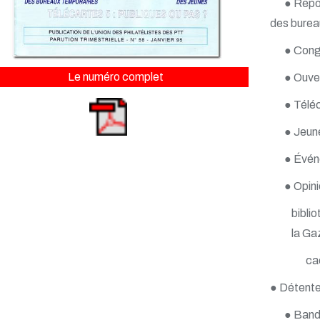
● Repor
des burea
● Congr
Le numéro complet
● Ouver
● Téléc
● Jeun
● Événe
● Opinio
bibli
la Ga
ca
● Détente
● Band