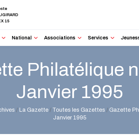
oste
AUGIRARD
X 15
National
Associations
Services
Jeunes
te Philatélique n
Janvier 1995
chives
/
La Gazette
/
Toutes les Gazettes
/
Gazette Phi
Janvier 1995