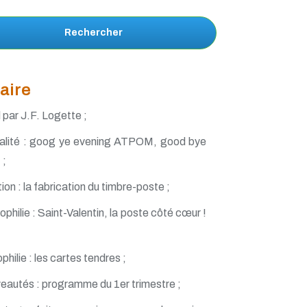
Rechercher
aire
l par J.F. Logette ;
alité : goog ye evening ATPOM, good bye
;
ation : la fabrication du timbre-poste ;
philie : Saint-Valentin, la poste côté cœur !
philie : les cartes tendres ;
eautés : programme du 1er trimestre ;