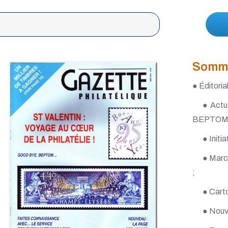
Somm
● Éditoria
● Actu
BEPTOM 
● Initi
● Marco
;
● Carto
● Nouv