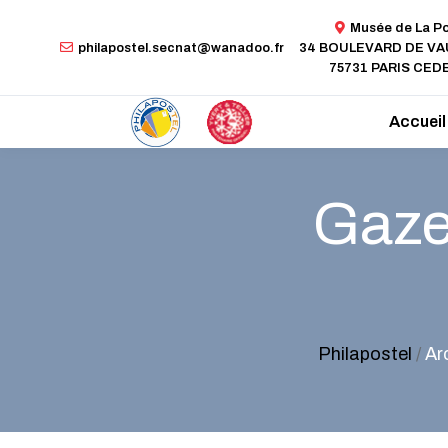
Musée de La P
philapostel.secnat@wanadoo.fr
34 BOULEVARD DE V
75731 PARIS CEDE
Accueil
Gazet
Philapostel
/
Ar