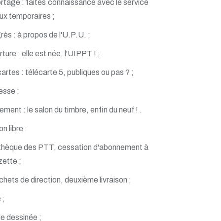
tage : faites connaissance avec le service
ux temporaires ;
ès : à propos de l'U.P.U. ;
ture : elle est née, l'UIPPT ! ;
artes : télécarte 5, publiques ou pas ? ;
esse ;
ment : le salon du timbre, enfin du neuf ! .
n libre :
othèque des PTT, cessation d'abonnement à
zette ;
chets de direction, deuxième livraison ;
 ;
e dessinée ;