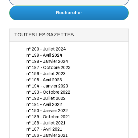
Rechercher
TOUTES LES GAZETTES
n° 200 - Juillet 2024
n° 199 - Avril 2024
n° 198 - Janvier 2024
n° 197 - Octobre 2023
n° 196 - Juillet 2023
n° 195 - Avril 2023
n° 194 - Janvier 2023
n° 193 - Octobre 2022
n° 192 - Juillet 2022
n° 191 - Avril 2022
n° 190 - Janvier 2022
n° 189 - Octobre 2021
n° 188 - Juillet 2021
n° 187 - Avril 2021
n° 186 - Janvier 2021