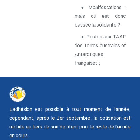
n° 140 - Juillet 2009
● Manifestations :
n° 139 - Avril 2009
mais où est donc
n° 138 - Janvier 2009
n° 137 - Octobre 2008
passée la solidarité ? ;
n° 136 - Juillet 2008
n° 135 - Avril 2008
● Postes aux TAAF
n° 134 - Janvier 2008
:les Terres australes et
n° 133 - Octobre 2007
Antarctiques
n° 132 - Juillet 2007
n° 131 - Avril 2007
françaises ;
n° 130 - Janvier 2007
n° 129 - Octobre 2006
n° 128 - Juillet 2006
n° 127 - Avril 2006
n° 126 - Janvier 2006
n° 125 - Octobre 2005
n° 124 - Juillet 2005
L'adhésion est possible à tout moment de l'année,
n° 123 - Avril 2005
n° 122 - Janvier 2005
cependant, après le 1er septembre, la cotisation est
n° 121 - Octobre 2004
réduite au tiers de son montant pour le reste de l'année
n° 120 - Juillet 2004
en cours.
n° 119 - Avril 2004