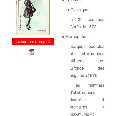
n° 163 - Avril 2015
n° 162 - Janvier 2015
● Classique :
n° 161 - Octobre 2014
n° 160 - Juillet 2014
le 25 centimes
n° 159 - Avril 2014
Cérès de 1875 ;
n° 158 - Janvier 2014
n° 157 - Octobre 2013
● Marcophilie :
n° 156 -Juillet 2013
Le numéro complet
n° 155 - Avril 2013
marques postales
n° 154 - Janvier 2013
n° 153 - Octobre 2012
et oblitérations
n° 152 - Juillet 2012
utilisées en
n° 151 - Avril 2012
Gironde des
n° 150 - Janvier 2012
n° 149 - Octobre 2011
origines à 1876 ;
n° 148 - Juillet 2011
n° 147 - Avril 2011
les flammes
n° 146 - Janvier 2011
d'oblitérations
n° 145 - Octobre 2010
n° 144 - Juillet 2010
illustrées et
n° 143 - Avril 2010
ordinaires «
n° 142 - Janvier 2010
maximums » ;
n° 141 - Octobre 2009