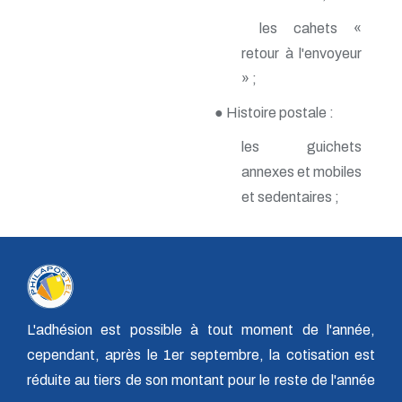
n° 140 - Juillet 2009
les cahets «
n° 139 - Avril 2009
n° 138 - Janvier 2009
retour à l'envoyeur
n° 137 - Octobre 2008
» ;
n° 136 - Juillet 2008
n° 135 - Avril 2008
● Histoire postale :
n° 134 - Janvier 2008
n° 133 - Octobre 2007
les guichets
n° 132 - Juillet 2007
annexes et mobiles
n° 131 - Avril 2007
n° 130 - Janvier 2007
et sedentaires ;
n° 129 - Octobre 2006
n° 128 - Juillet 2006
n° 127 - Avril 2006
n° 126 - Janvier 2006
n° 125 - Octobre 2005
n° 124 - Juillet 2005
n° 123 - Avril 2005
L'adhésion est possible à tout moment de l'année,
n° 122 - Janvier 2005
cependant, après le 1er septembre, la cotisation est
n° 121 - Octobre 2004
n° 120 - Juillet 2004
réduite au tiers de son montant pour le reste de l'année
n° 119 - Avril 2004