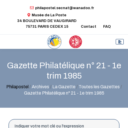
philapostel.secnat@wanadoo.fr
Musée de La Poste
34 BOULEVARD DE VAUGIRARD
75731 PARIS CEDEX 15
Contact
FAQ
Gazette Philatélique n° 21 - 1e
trim 1985
Philapostel
/
Archives
/
La Gazette
/
Toutes les Gazettes
/
Gazette Philatélique n° 21 - 1e trim 1985