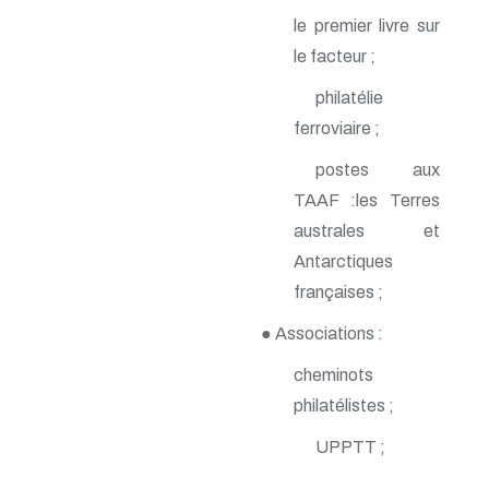
n° 140 - Juillet 2009
le premier livre sur
n° 139 - Avril 2009
le facteur ;
n° 138 - Janvier 2009
n° 137 - Octobre 2008
philatélie
n° 136 - Juillet 2008
n° 135 - Avril 2008
ferroviaire ;
n° 134 - Janvier 2008
postes aux
n° 133 - Octobre 2007
n° 132 - Juillet 2007
TAAF :les Terres
n° 131 - Avril 2007
australes et
n° 130 - Janvier 2007
n° 129 - Octobre 2006
Antarctiques
n° 128 - Juillet 2006
françaises ;
n° 127 - Avril 2006
n° 126 - Janvier 2006
● Associations :
n° 125 - Octobre 2005
n° 124 - Juillet 2005
cheminots
n° 123 - Avril 2005
philatélistes ;
n° 122 - Janvier 2005
n° 121 - Octobre 2004
UPPTT ;
n° 120 - Juillet 2004
n° 119 - Avril 2004