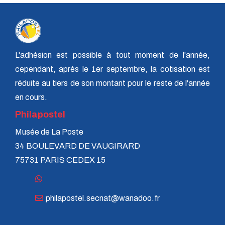
n° 118 - Janvier 2004
n° 117 - Octobre 2003
n° 116 - Juillet 2003
n° 115 - Avril 2003
n° 114 - Janvier 2003
n° 113 - Octobre 2002
L'adhésion est possible à tout moment de l'année,
n° 112 - Juillet 2002
cependant, après le 1er septembre, la cotisation est
n° 111 - Avril 2002
réduite au tiers de son montant pour le reste de l'année
n° 110 - Janvier 2002
n° 109 - Octobre 2001
en cours.
n° 108 -Juillet 2001
Philapostel
n° 107 - Avril 2001
n° 106 - Janvier 2001
Musée de La Poste
n° 105 - Octobre 2000
n° 104 - Juillet 2000
34 BOULEVARD DE VAUGIRARD
n° 103 - Avril 2000
75731 PARIS CEDEX 15
n° 102 - Janvier 2000
n° 100/01 - Octobre 1999
n° 99 - Avril 1999
n° 74 - Janvier 1999
philapostel.secnat@wanadoo.fr
n° 73 - Octobre 1998
n° 72 - Juillet 1998
n° 71 - Avril 1998