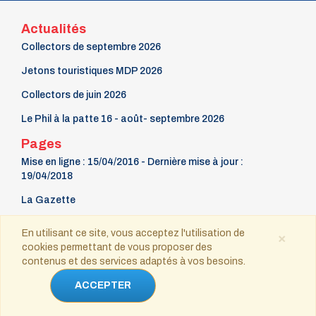
n° 70 - Janvier 1998
Actualités
n° 69 - Octobre 1997
n° 68 - Juillet 1997
Collectors de septembre 2026
n° 67 - Avril 1997
n° 66 - Janvier 1997
Jetons touristiques MDP 2026
n° 65 - Octobre 1996
Collectors de juin 2026
n° 64 - Juillet 1996
n° 63 - Avril 1996
Le Phil à la patte 16 - août- septembre 2026
n° 62 - Janvier 1996
n° 61 - Octobre 1995
Pages
n° 60 - Juillet 1995
Mise en ligne : 15/04/2016 - Dernière mise à jour :
n° 59 - Avril 1995
19/04/2018
n° 58 - Janvier 1995
n° 57 - Octobre 1994
La Gazette
n° 56 - Juillet 1994
9 mars Fête du timbre
n° 55 - Avril 1994
En utilisant ce site, vous acceptez l'utilisation de
×
n° 54 - Janvier 1994
cookies permettant de vous proposer des
Contact
n° 53 - Octobre 1993
contenus et des services adaptés à vos besoins.
n° 52 - Juillet 1993
n° 51 - Avril 1993
Copyright © 2021-2025 tous droits réservés
ACCEPTER
n° 50 - Janvier 1993
n° 49 - Octobre 1992