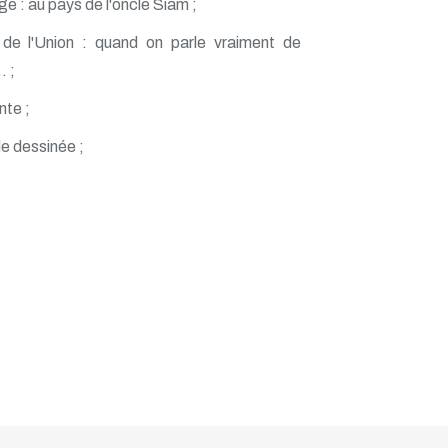
e : au pays de l'oncle Siam ;
de l'Union : quand on parle vraiment de
. ;
nte ;
e dessinée ;