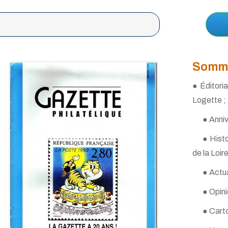
Somm
● Éditoria
Logette ;
● Anniv
● Histo
de la Loire
● Actua
● Opinio
● Carto