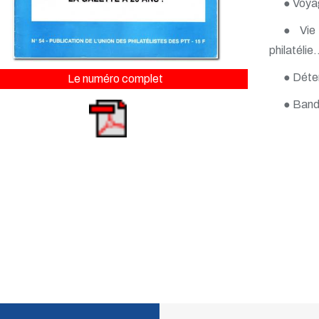
● Voyag
● Vie 
philatélie..
● Déte
Le numéro complet
● Band