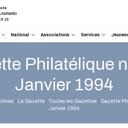
oste
AUGIRARD
X 15
National
Associations
Services
Jeunes
te Philatélique n
Janvier 1994
chives
/
La Gazette
/
Toutes les Gazettes
/
Gazette Phi
Janvier 1994