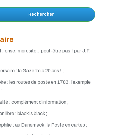
Rechercher
aire
l : crise, morosité.. peut-être pas ! par J.F.
ersaire : la Gazette a 20 ans ! ;
ire : les routes de poste en 1783, l'exemple
 ;
lité : complément d'information ;
n libre : black is black ;
philie : au Danemack, la Poste en cartes ;