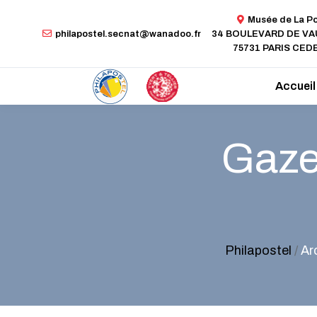
Musée de La P
philapostel.secnat@wanadoo.fr
34 BOULEVARD DE V
75731 PARIS CEDE
Accueil
Gazet
Philapostel
/
Ar