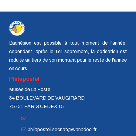
n° 140 - Juillet 2009
n° 139 - Avril 2009
n° 138 - Janvier 2009
n° 137 - Octobre 2008
n° 136 - Juillet 2008
n° 135 - Avril 2008
n° 134 - Janvier 2008
L'adhésion est possible à tout moment de l'année,
n° 133 - Octobre 2007
cependant, après le 1er septembre, la cotisation est
n° 132 - Juillet 2007
n° 131 - Avril 2007
réduite au tiers de son montant pour le reste de l'année
n° 130 - Janvier 2007
en cours.
n° 129 - Octobre 2006
n° 128 - Juillet 2006
Philapostel
n° 127 - Avril 2006
Musée de La Poste
n° 126 - Janvier 2006
n° 125 - Octobre 2005
34 BOULEVARD DE VAUGIRARD
n° 124 - Juillet 2005
75731 PARIS CEDEX 15
n° 123 - Avril 2005
n° 122 - Janvier 2005
n° 121 - Octobre 2004
n° 120 - Juillet 2004
philapostel.secnat@wanadoo.fr
n° 119 - Avril 2004