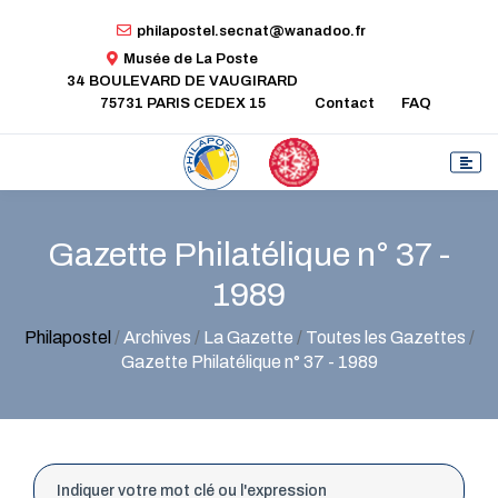
philapostel.secnat@wanadoo.fr
Musée de La Poste
34 BOULEVARD DE VAUGIRARD
75731 PARIS CEDEX 15
Contact
FAQ
Gazette Philatélique n° 37 -
1989
Philapostel
/
Archives
/
La Gazette
/
Toutes les Gazettes
/
Gazette Philatélique n° 37 - 1989