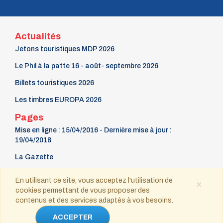
n° 118 - Janvier 2004
n° 117 - Octobre 2003
n° 116 - Juillet 2003
n° 115 - Avril 2003
Actualités
n° 114 - Janvier 2003
Jetons touristiques MDP 2026
n° 113 - Octobre 2002
n° 112 - Juillet 2002
Le Phil à la patte 16 - août- septembre 2026
n° 111 - Avril 2002
Billets touristiques 2026
n° 110 - Janvier 2002
n° 109 - Octobre 2001
Les timbres EUROPA 2026
n° 108 -Juillet 2001
n° 107 - Avril 2001
Pages
n° 106 - Janvier 2001
Mise en ligne : 15/04/2016 - Dernière mise à jour :
n° 105 - Octobre 2000
19/04/2018
n° 104 - Juillet 2000
n° 103 - Avril 2000
La Gazette
n° 102 - Janvier 2000
n° 100/01 - Octobre 1999
9 mars Fête du timbre
En utilisant ce site, vous acceptez l'utilisation de
×
n° 99 - Avril 1999
cookies permettant de vous proposer des
Contact
n° 74 - Janvier 1999
contenus et des services adaptés à vos besoins.
n° 73 - Octobre 1998
n° 72 - Juillet 1998
Copyright © 2021-2025 tous droits réservés
ACCEPTER
n° 71 - Avril 1998