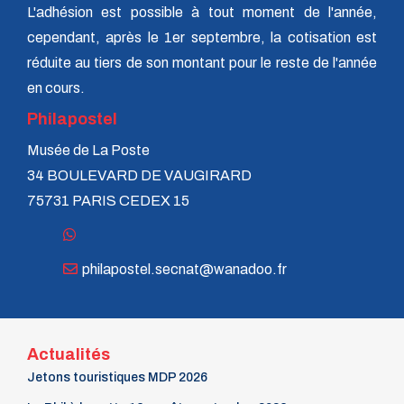
n° 24 - 4e trim. 1985
L'adhésion est possible à tout moment de l'année,
n° 23 - 3e trim. 1985
cependant, après le 1er septembre, la cotisation est
n° 22 - 2e trim. 1985
n° 21 - 1er trim. 1985
réduite au tiers de son montant pour le reste de l'année
n° 20 - 4e trim. 1984
en cours.
n° 19 - 3e trim. 1984
n° 18 - 2e trim. 1984
Philapostel
n° 17 - 1er trim. 1984
Musée de La Poste
n° 16 - 4e trim. 1983
n° 15 - 3e trim. 1983
34 BOULEVARD DE VAUGIRARD
n° 14 - 2e trim. 1983
75731 PARIS CEDEX 15
n° 13 - 1er trim. 1983
n° 12 - 4e trim. 1982
n° 11 - 3e trim. 1982
n° 10 - 2e trim. 1982
philapostel.secnat@wanadoo.fr
n° 9 - 1er trim. 1982
n° 8 - 4e trim. 1981
n° 7 - 3e trim. 1981
n° 6 - 2e trim. 1981
n° 5 - 1er trim. 1981
Actualités
n° 4 - 4e trim. 1980
Jetons touristiques MDP 2026
n° 3 - 3e trim. 1980
n° 2 - 2e trim. 1980