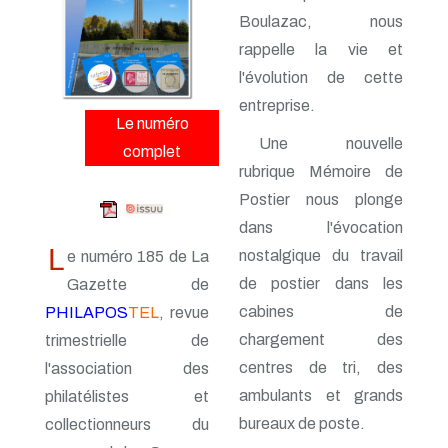
n° 161 - Octobre 2014
Boulazac, nous
n° 160 - Juillet 2014
n° 159 - Avril 2014
rappelle la vie et
n° 158 - Janvier 2014
l'évolution de cette
n° 157 - Octobre 2013
entreprise.
n° 156 -Juillet 2013
Le numéro
n° 155 - Avril 2013
Une nouvelle
n° 154 - Janvier 2013
complet
n° 153 - Octobre 2012
rubrique Mémoire de
n° 152 - Juillet 2012
Postier nous plonge
n° 151 - Avril 2012
dans l'évocation
n° 150 - Janvier 2012
n° 149 - Octobre 2011
L
nostalgique du travail
e numéro 185 de La
n° 148 - Juillet 2011
de postier dans les
Gazette de
n° 147 - Avril 2011
n° 146 - Janvier 2011
cabines de
PHILAPOS
TEL
, revue
n° 145 - Octobre 2010
chargement des
trimestrielle de
n° 144 - Juillet 2010
centres de tri, des
l'association des
n° 143 - Avril 2010
n° 142 - Janvier 2010
ambulants et grands
philatélistes et
n° 141 - Octobre 2009
bureaux de poste.
collectionneurs du
n° 140 - Juillet 2009
n° 139 - Avril 2009