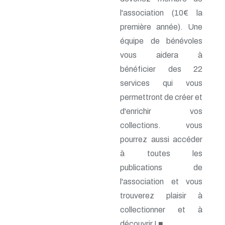
n° 69 - Octobre 1997
n° 68 - Juillet 1997
l'association (10€ la
n° 67 - Avril 1997
première année). Une
n° 66 - Janvier 1997
équipe de bénévoles
n° 65 - Octobre 1996
n° 64 - Juillet 1996
vous aidera à
n° 63 - Avril 1996
bénéficier des 22
n° 62 - Janvier 1996
n° 61 - Octobre 1995
services qui vous
n° 60 - Juillet 1995
permettront de créer et
n° 59 - Avril 1995
d'enrichir vos
n° 58 - Janvier 1995
n° 57 - Octobre 1994
collections. vous
n° 56 - Juillet 1994
pourrez aussi accéder
n° 55 - Avril 1994
n° 54 - Janvier 1994
à toutes les
n° 53 - Octobre 1993
publications de
n° 52 - Juillet 1993
l'association et vous
n° 51 - Avril 1993
n° 50 - Janvier 1993
trouverez plaisir à
n° 49 - Octobre 1992
collectionner et à
n° 48 - Juillet 1992
n° 47 - Avril 1992
découvrir ! ■