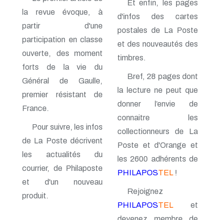
Et enfin, les pages
n° 116 - Juillet 2003
la revue évoque, à
n° 115 - Avril 2003
d'infos des cartes
partir d'une
n° 114 - Janvier 2003
postales de La Poste
n° 113 - Octobre 2002
participation en classe
et des nouveautés des
n° 112 - Juillet 2002
ouverte, des moment
n° 111 - Avril 2002
timbres.
n° 110 - Janvier 2002
forts de la vie du
n° 109 - Octobre 2001
Bref, 28 pages dont
Général de Gaulle,
n° 108 -Juillet 2001
la lecture ne peut que
premier résistant de
n° 107 - Avril 2001
donner l’envie de
n° 106 - Janvier 2001
France.
n° 105 - Octobre 2000
connaitre les
n° 104 - Juillet 2000
Pour suivre, les infos
collectionneurs de La
n° 103 - Avril 2000
de La Poste décrivent
n° 102 - Janvier 2000
Poste et d'Orange et
n° 100/01 - Octobre 1999
les actualités du
les 2600 adhérents de
n° 99 - Avril 1999
courrier, de Philaposte
PHILAPOS
TEL
!
n° 74 - Janvier 1999
et d'un nouveau
n° 73 - Octobre 1998
Rejoignez
n° 72 - Juillet 1998
produit.
n° 71 - Avril 1998
PHILAPOS
TEL
et
n° 70 - Janvier 1998
devenez membre de