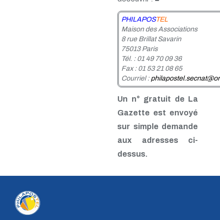
n° 46 - Janvier 1992
n° 45 - Octobre 1991
PHILAPOS
TEL
n° 44 - Juillet 1991
Maison des Associations
n° 43 - Février 1991
8 rue Brillat Savarin
n° 42 - 1990
75013 Paris
n° 41 - 1990
Tél. : 01 49 70 09 36
n° 40 - 1990
Fax : 01 53 21 08 65
n° 39 - 1989
Courriel :
philapostel.secnat@or
n° 38 - 1989
n° 37 - 1989
Un n° gratuit de La
n° 36 - 1e trim 1989
Gazette est envoyé
n° 35 - 3e trim 1988
n° 34 - 2e trim 1988
sur simple demande
n° 33 - 1er trim 1988
aux adresses ci-
n° 32 - 4e trim. 1987
dessus.
n° 31 - 3e trim. 1987
n° 30 - 2e trim. 1987
n° 29 - 1er trim. 1987
n° 28 - 4e trim. 1986
n° 27 - 3e trim. 1986
n° 26 - 2e trim. 1986
n° 25 - 1er trim. 1986