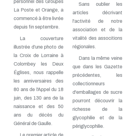
personnel des Groupes
Sans oublier les
n° 138 - Janvier 2009
La Poste et Orange, a
n° 137 - Octobre 2008
articles décrivant
commencé à être livrée
n° 136 - Juillet 2008
l'activité de notre
n° 135 - Avril 2008
depuis fin septembre.
association et de la
n° 134 - Janvier 2008
n° 133 - Octobre 2007
vitalité des associtions
La couverture
n° 132 - Juillet 2007
régionales.
illustrée d’une photo de
n° 131 - Avril 2007
n° 130 - Janvier 2007
la Croix de Lorraine à
Dans la même veine
n° 129 - Octobre 2006
Colombey les Deux
que dans les Gazette
n° 128 - Juillet 2006
Églises, nous rappelle
n° 127 - Avril 2006
précédentes, les
n° 126 - Janvier 2006
les anniversaires des
collectionneurs
n° 125 - Octobre 2005
80 ans de l'Appel du 18
n° 124 - Juillet 2005
d'emballages de sucre
n° 123 - Avril 2005
juin, des 130 ans de la
pourront découvrir la
n° 122 - Janvier 2005
naissance et des 50
richesse de la
n° 121 - Octobre 2004
ans du décès du
n° 120 - Juillet 2004
glycophilie et de la
n° 119 - Avril 2004
Général de Gaulle.
périglycophilie.
n° 118 - Janvier 2004
n° 117 - Octobre 2003
Le premier article de