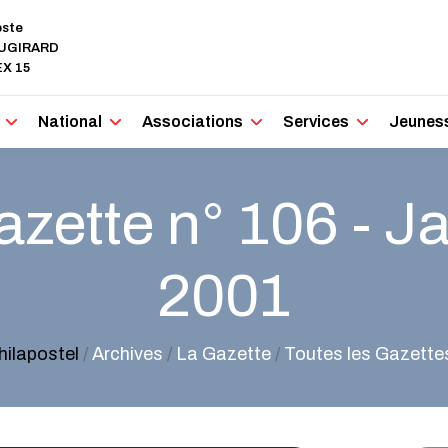
oste
AUGIRARD
X 15
National
Associations
Services
Jeunes
zette n° 106 - J
2001
hilapostel
/
Archives
/
La Gazette
/
Toutes les Gazette