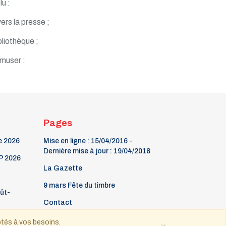
lu :
ers la presse ;
bliothèque ;
amuser :
Pages
e 2026
Mise en ligne : 15/04/2016 -
Dernière mise à jour : 19/04/2018
P 2026
La Gazette
9 mars Fête du timbre
oût-
Contact
ptés à vos besoins.
×