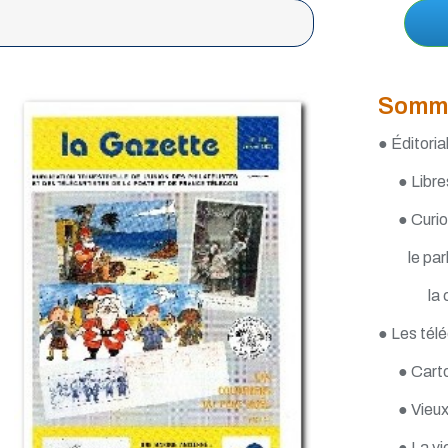
Somm
● Éditori
● Libre
● Curio
le pa
la
● Les télé
● Carto
● Vieux
● La vi