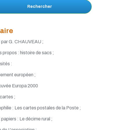
Rechercher
aire
al par G. CHAUVEAU ;
s propos : histoire de sacs ;
sités :
rlement européen ;
 cuvée Europa 2000
cartes ;
philie : Les cartes postales de la Poste ;
 papiers : Le décime rural ;
e de L'association :