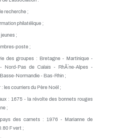
de recherche ;
mation philatélique ;
 jeunes ;
imbres-poste ;
ie des groupes : Bretagne - Martinique -
 - Nord-Pas de Calais - RhÃ´ne-Alpes -
- Basse-Normandie - Bas-Rhin ;
r : les courriers du Père Noël ;
aux : 1675 - la révolte des bonnets rouges
ne ;
ays des carnets : 1976 - Marianne de
.80 F vert ;