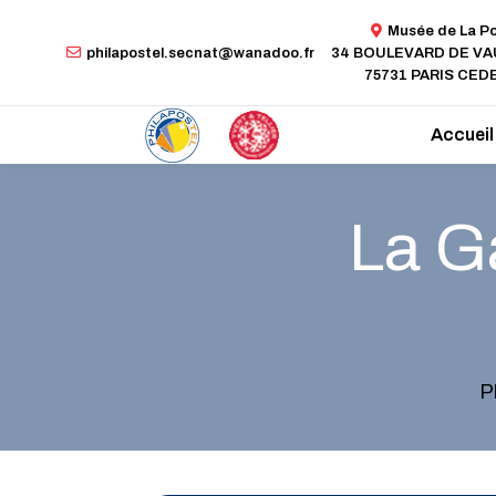
Musée de La P
philapostel.secnat@wanadoo.fr
34 BOULEVARD DE V
75731 PARIS CEDE
Accueil
La Ga
P