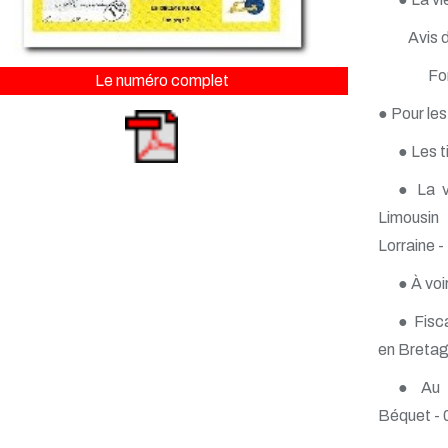
Avis 
For
Le numéro complet
● Pour les
● Les t
● La v
Limousin
Lorraine 
● À voi
● Fisc
en Bretag
● Au p
Béquet - 0