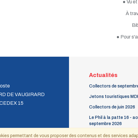
● Vu et 
À trav
Bi
● Pour s'
Actualités
oste
Collectors de septembr
RD DE VAUGIRARD
Jetons touristiques MD
 CEDEX 15
Collectors de juin 2026
Le Phil à la patte 16 - a
septembre 2026
ecnat@wanadoo.fr
 cookies permettant de vous proposer des contenus et des services ada