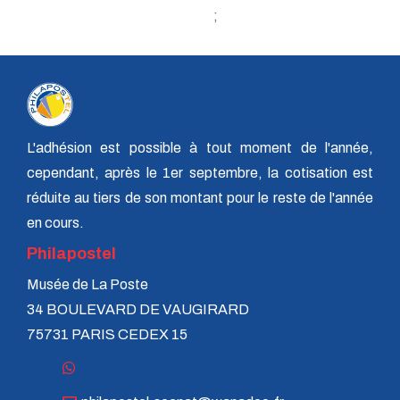
n° 118 - Janvier 2004
;
n° 117 - Octobre 2003
n° 116 - Juillet 2003
n° 115 - Avril 2003
n° 114 - Janvier 2003
n° 113 - Octobre 2002
n° 112 - Juillet 2002
n° 111 - Avril 2002
L'adhésion est possible à tout moment de l'année,
n° 110 - Janvier 2002
n° 109 - Octobre 2001
cependant, après le 1er septembre, la cotisation est
n° 108 -Juillet 2001
réduite au tiers de son montant pour le reste de l'année
n° 107 - Avril 2001
n° 106 - Janvier 2001
en cours.
n° 105 - Octobre 2000
Philapostel
n° 104 - Juillet 2000
n° 103 - Avril 2000
Musée de La Poste
n° 102 - Janvier 2000
34 BOULEVARD DE VAUGIRARD
n° 100/01 - Octobre 1999
n° 99 - Avril 1999
75731 PARIS CEDEX 15
n° 74 - Janvier 1999
n° 73 - Octobre 1998
n° 72 - Juillet 1998
n° 71 - Avril 1998