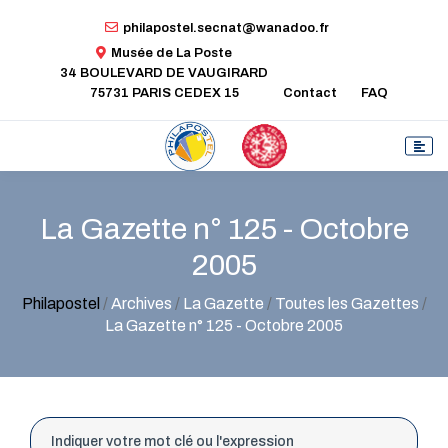
philapostel.secnat@wanadoo.fr
Musée de La Poste
34 BOULEVARD DE VAUGIRARD
75731 PARIS CEDEX 15
Contact
FAQ
La Gazette n° 125 - Octobre
2005
Philapostel
/
Archives
/
La Gazette
/
Toutes les Gazettes
/
La Gazette n° 125 - Octobre 2005