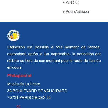
● Vu et lu ;
n° 116 - Juillet 2003
n° 115 - Avril 2003
● Pour s'amuser
n° 114 - Janvier 2003
n° 113 - Octobre 2002
n° 112 - Juillet 2002
n° 111 - Avril 2002
n° 110 - Janvier 2002
n° 109 - Octobre 2001
n° 108 -Juillet 2001
n° 107 - Avril 2001
L'adhésion est possible à tout moment de l'année,
n° 106 - Janvier 2001
cependant, après le 1er septembre, la cotisation est
n° 105 - Octobre 2000
réduite au tiers de son montant pour le reste de l'année
n° 104 - Juillet 2000
n° 103 - Avril 2000
en cours.
n° 102 - Janvier 2000
Philapostel
n° 100/01 - Octobre 1999
n° 99 - Avril 1999
Musée de La Poste
n° 74 - Janvier 1999
n° 73 - Octobre 1998
34 BOULEVARD DE VAUGIRARD
n° 72 - Juillet 1998
75731 PARIS CEDEX 15
n° 71 - Avril 1998
n° 70 - Janvier 1998