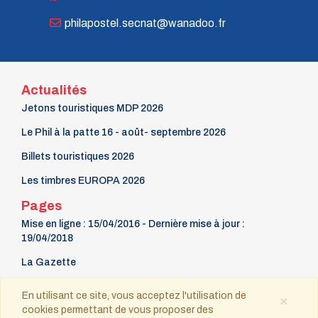
n° 69 - Octobre 1997
n° 68 - Juillet 1997
philapostel.secnat@wanadoo.fr
n° 67 - Avril 1997
n° 66 - Janvier 1997
n° 65 - Octobre 1996
n° 64 - Juillet 1996
n° 63 - Avril 1996
Actualités
n° 62 - Janvier 1996
Jetons touristiques MDP 2026
n° 61 - Octobre 1995
n° 60 - Juillet 1995
Le Phil à la patte 16 - août- septembre 2026
n° 59 - Avril 1995
Billets touristiques 2026
n° 58 - Janvier 1995
n° 57 - Octobre 1994
Les timbres EUROPA 2026
n° 56 - Juillet 1994
n° 55 - Avril 1994
Pages
n° 54 - Janvier 1994
Mise en ligne : 15/04/2016 - Dernière mise à jour :
n° 53 - Octobre 1993
19/04/2018
n° 52 - Juillet 1993
n° 51 - Avril 1993
La Gazette
n° 50 - Janvier 1993
9 mars Fête du timbre
n° 49 - Octobre 1992
En utilisant ce site, vous acceptez l'utilisation de
×
n° 48 - Juillet 1992
cookies permettant de vous proposer des
Contact
n° 47 - Avril 1992