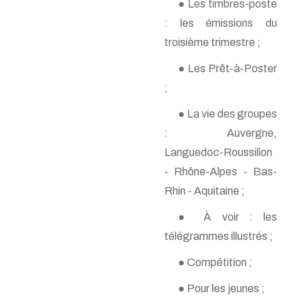
● Les timbres-poste
n° 138 - Janvier 2009
: les émissions du
n° 137 - Octobre 2008
n° 136 - Juillet 2008
troisième trimestre ;
n° 135 - Avril 2008
● Les Prêt-à-Poster
n° 134 - Janvier 2008
n° 133 - Octobre 2007
;
n° 132 - Juillet 2007
n° 131 - Avril 2007
● La vie des groupes
n° 130 - Janvier 2007
: Auvergne,
n° 129 - Octobre 2006
n° 128 - Juillet 2006
Languedoc-Roussillon
n° 127 - Avril 2006
- Rhône-Alpes - Bas-
n° 126 - Janvier 2006
Rhin - Aquitaine ;
n° 125 - Octobre 2005
n° 124 - Juillet 2005
● À voir : les
n° 123 - Avril 2005
n° 122 - Janvier 2005
télégrammes illustrés ;
n° 121 - Octobre 2004
n° 120 - Juillet 2004
● Compétition ;
n° 119 - Avril 2004
● Pour les jeunes ;
n° 118 - Janvier 2004
n° 117 - Octobre 2003