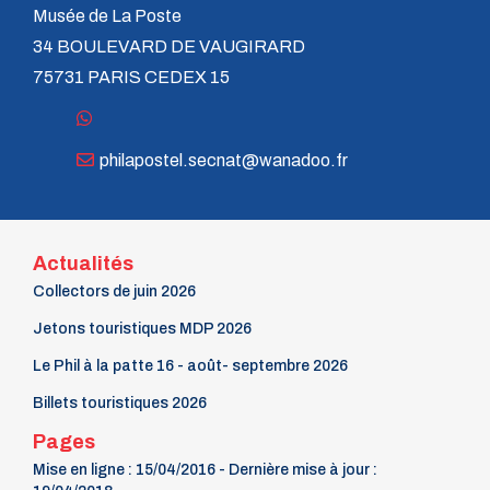
n° 120 - Juillet 2004
Musée de La Poste
n° 119 - Avril 2004
34 BOULEVARD DE VAUGIRARD
n° 118 - Janvier 2004
n° 117 - Octobre 2003
75731 PARIS CEDEX 15
n° 116 - Juillet 2003
n° 115 - Avril 2003
n° 114 - Janvier 2003
n° 113 - Octobre 2002
philapostel.secnat@wanadoo.fr
n° 112 - Juillet 2002
n° 111 - Avril 2002
n° 110 - Janvier 2002
n° 109 - Octobre 2001
Actualités
n° 108 -Juillet 2001
n° 107 - Avril 2001
Collectors de juin 2026
n° 106 - Janvier 2001
Jetons touristiques MDP 2026
n° 105 - Octobre 2000
n° 104 - Juillet 2000
Le Phil à la patte 16 - août- septembre 2026
n° 103 - Avril 2000
n° 102 - Janvier 2000
Billets touristiques 2026
n° 100/01 - Octobre 1999
Pages
n° 99 - Avril 1999
n° 74 - Janvier 1999
Mise en ligne : 15/04/2016 - Dernière mise à jour :
n° 73 - Octobre 1998