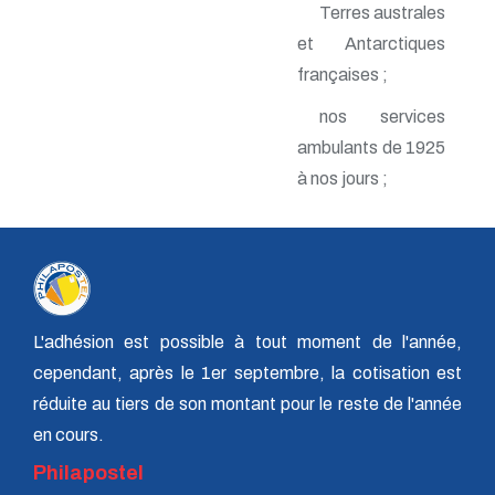
Terres australes
n° 142 - Janvier 2010
n° 141 - Octobre 2009
et Antarctiques
n° 140 - Juillet 2009
françaises ;
n° 139 - Avril 2009
n° 138 - Janvier 2009
nos services
n° 137 - Octobre 2008
n° 136 - Juillet 2008
ambulants de 1925
n° 135 - Avril 2008
à nos jours ;
n° 134 - Janvier 2008
n° 133 - Octobre 2007
n° 132 - Juillet 2007
n° 131 - Avril 2007
n° 130 - Janvier 2007
n° 129 - Octobre 2006
n° 128 - Juillet 2006
L'adhésion est possible à tout moment de l'année,
n° 127 - Avril 2006
n° 126 - Janvier 2006
cependant, après le 1er septembre, la cotisation est
n° 125 - Octobre 2005
réduite au tiers de son montant pour le reste de l'année
n° 124 - Juillet 2005
n° 123 - Avril 2005
en cours.
n° 122 - Janvier 2005
Philapostel
n° 121 - Octobre 2004