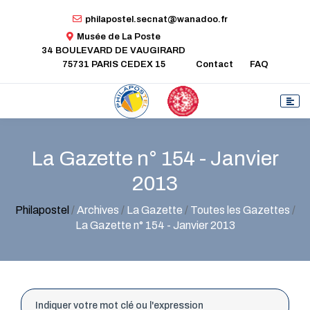
philapostel.secnat@wanadoo.fr
Musée de La Poste
34 BOULEVARD DE VAUGIRARD
75731 PARIS CEDEX 15
Contact
FAQ
La Gazette n° 154 - Janvier
2013
Philapostel
/
Archives
/
La Gazette
/
Toutes les Gazettes
/
La Gazette n° 154 - Janvier 2013