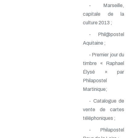
n° 118 - Janvier 2004
- Marseille,
n° 117 - Octobre 2003
capitale de la
n° 116 - Juillet 2003
n° 115 - Avril 2003
culture 2013 ;
n° 114 - Janvier 2003
n° 113 - Octobre 2002
- Phil@postel
n° 112 - Juillet 2002
Aquitaine ;
n° 111 - Avril 2002
n° 110 - Janvier 2002
- Premier jour du
n° 109 - Octobre 2001
timbre « Raphael
n° 108 -Juillet 2001
n° 107 - Avril 2001
Élysé » par
n° 106 - Janvier 2001
Philapostel
n° 105 - Octobre 2000
n° 104 - Juillet 2000
Martinique;
n° 103 - Avril 2000
- Catalogue de
n° 102 - Janvier 2000
n° 100/01 - Octobre 1999
vente de cartes
n° 99 - Avril 1999
téléphoniques ;
n° 74 - Janvier 1999
n° 73 - Octobre 1998
- Philapostel
n° 72 - Juillet 1998
n° 71 - Avril 1998