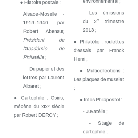
environnemental ;
● Histoire postale :
n° 140 - Juillet 2009
n° 139 - Avril 2009
Les émissions
Alsace-Moselle -
n° 138 - Janvier 2009
e
du 2
trimestre
1919-1940 par
n° 137 - Octobre 2008
n° 136 - Juillet 2008
2013 ;
Robert Abensur,
n° 135 - Avril 2008
Président de
● Philatélie : roulettes
n° 134 - Janvier 2008
n° 133 - Octobre 2007
l'Académie de
d'essais par Franck
n° 132 - Juillet 2007
Philatélie
;
Henri ;
n° 131 - Avril 2007
n° 130 - Janvier 2007
Du papier et des
● Multicollections :
n° 129 - Octobre 2006
lettres par Laurent
n° 128 - Juillet 2006
Les plaques de muselet
n° 127 - Avril 2006
Albaret ;
;
n° 126 - Janvier 2006
n° 125 - Octobre 2005
● Cartophilie : Osiris,
● Infos Philapostel :
n° 124 - Juillet 2005
mécène du
siècle
e
XIX
n° 123 - Avril 2005
- Juvatélie ;
par Robert DEROY ;
n° 122 - Janvier 2005
n° 121 - Octobre 2004
- Stage de
n° 120 - Juillet 2004
cartophilie ;
n° 119 - Avril 2004